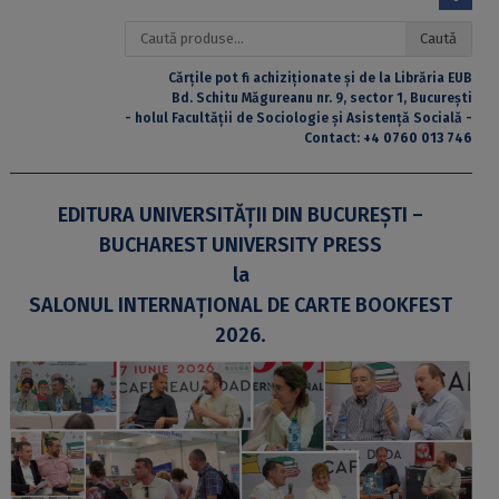
Caută
Caută
după:
Cărțile pot fi achiziționate și de la Librăria EUB
Bd. Schitu Măgureanu nr. 9, sector 1, București
- holul Facultății de Sociologie și Asistență Socială -
Contact:
+4 0760 013 746
EDITURA UNIVERSITĂȚII DIN BUCUREȘTI –
BUCHAREST UNIVERSITY PRESS
la
SALONUL INTERNAȚIONAL DE CARTE BOOKFEST
2026
.