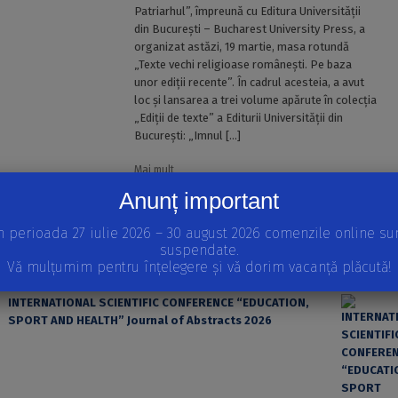
Patriarhul”, împreună cu Editura Universității
din București – Bucharest University Press, a
organizat astăzi, 19 martie, masa rotundă
„Texte vechi religioase românești. Pe baza
unor ediții recente”. În cadrul acesteia, a avut
loc și lansarea a trei volume apărute în colecția
„Ediții de texte” a Editurii Universității din
București: „Imnul […]
Mai mult
Anunț important
1
2
3
4
5
...
»
n perioada 27 iulie 2026 – 30 august 2026 comenzile online su
Pagina 1 din 6
suspendate.
Vă mulțumim pentru înțelegere și vă dorim vacanță plăcută!
APARIȚII RECENTE
INTERNATIONAL SCIENTIFIC CONFERENCE “EDUCATION,
SPORT AND HEALTH” Journal of Abstracts 2026