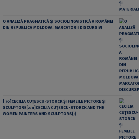
O ANALIZĂ PRAGMATICĂ ȘI SOCIOLINGVISTICĂ A ROMÂNEI
DIN REPUBLICA MOLDOVA: MARCATORII DISCURSIVI
[:ro]CECILIA CUŢESCU-STORCK ŞI FEMEILE PICTORE ŞI
SCULPTORE[:en]CECILIA CUŢESCU-STORCK AND THE
WOMEN PAINTERS AND SCULPTORS[:]