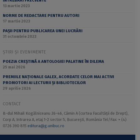
ÎNTREBĂRI FRECVENTE
13 martie 2023
NORME DE REDACTARE PENTRU AUTORI
17 martie 2023
PAȘII PENTRU PUBLICAREA UNEI LUCRĂRI
31 octombrie 2023
ȘTIRI ȘI EVENIMENTE
POEZIA CREȘTINĂ A ANTOLOGIEI PALATINE ÎN DILEMA
25 mai 2026
PREMIILE NAȚIONALE GALEX, ACORDATE CELOR MAI ACTIVI
PROMOTORI AI LECTURII ȘI BIBLIOTECILOR
29 aprilie 2026
CONTACT
B-dul Mihail Kogălniceanu 36-46, Cămin A (curtea Facultății de Drept),
Corp A, Intrarea A, etaj 1-2 sector 5, București, România Tel/Fax: + (4)
0726 390 815
editura@g.unibuc.ro