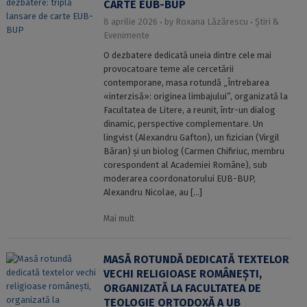
CARTE EUB-BUP
8 aprilie 2026
by
Roxana Lăzărescu
Știri &
Evenimente
O dezbatere dedicată uneia dintre cele mai
provocatoare teme ale cercetării
contemporane, masa rotundă „Întrebarea
«interzisă»: originea limbajului”, organizată la
Facultatea de Litere, a reunit, într-un dialog
dinamic, perspective complementare. Un
lingvist (Alexandru Gafton), un fizician (Virgil
Băran) și un biolog (Carmen Chifiriuc, membru
corespondent al Academiei Române), sub
moderarea coordonatorului EUB-BUP,
Alexandru Nicolae, au […]
Mai mult
MASĂ ROTUNDĂ DEDICATĂ TEXTELOR
VECHI RELIGIOASE ROMÂNEȘTI,
ORGANIZATĂ LA FACULTATEA DE
TEOLOGIE ORTODOXĂ A UB