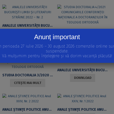
ANALELE UNIVERSITĂŢII BUCUREŞTI LIMBI ŞI LITERATURI STRĂINE 2022 – NR. 2
STUDIA DOCTORALIA 4/2021 COMUNICARILE CONFERINȚEI NAȚIONALE A DOCTORANZILOR ÎN TEOLOGIE ORTODOXĂ
DOWNLOAD
Anunț important
CITEȘTE MAI MULT
n perioada 27 iulie 2026 – 30 august 2026 comenzile online su
suspendate.
Vă mulțumim pentru înțelegere și vă dorim vacanță plăcută!
ANALELE UNIVERSITĂŢII BUCUREŞTI LIMBI ŞI LITERATURI STRĂINE 2022 – NR. 1
STUDIA DOCTORALIA 3/2020 COMUNICARILE CONFERINȚEI NAȚIONALE A DOCTORANZILOR ÎN TEOLOGIE ORTODOXĂ
DOWNLOAD
CITEȘTE MAI MULT
ANALE ŞTIINŢE POLITICE ANUL XXIV, NR. 2 2022
ANALE ŞTIINŢE POLITICE ANUL XXIV, NR. 1 2022