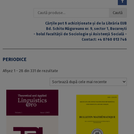
Caută
Caută
după:
Cărțile pot fi achiziționate și de la Librăria EUB
Bd. Schitu Măgureanu nr. 9, sector 1, București
- holul Facultății de Sociologie și Asistență Socială -
Contact:
+4 0760 013 746
PERIODICE
Sortat
Afișez 1 - 28 din 331 de rezultate
după
cele
mai
recente