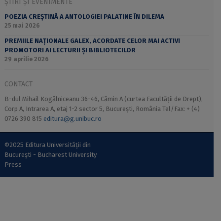
ȘTIRI ȘI EVENIMENTE
POEZIA CREȘTINĂ A ANTOLOGIEI PALATINE ÎN DILEMA
25 mai 2026
PREMIILE NAȚIONALE GALEX, ACORDATE CELOR MAI ACTIVI
PROMOTORI AI LECTURII ȘI BIBLIOTECILOR
29 aprilie 2026
CONTACT
B-dul Mihail Kogălniceanu 36-46, Cămin A (curtea Facultății de Drept),
Corp A, Intrarea A, etaj 1-2 sector 5, București, România Tel/Fax: + (4)
0726 390 815
editura@g.unibuc.ro
©2025 Editura Universității din
București - Bucharest University
Press