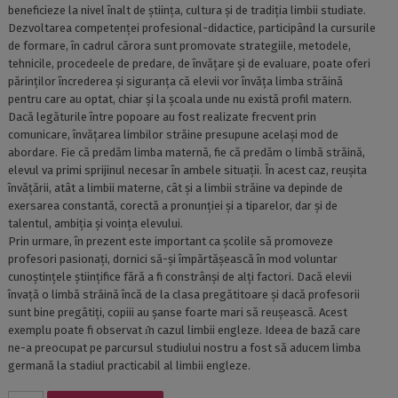
beneficieze la nivel înalt de știința, cultura și de tradiția limbii studiate.
Dezvoltarea competenței profesional-didactice, participând la cursurile
de formare, în cadrul cărora sunt promovate strategiile, metodele,
tehnicile, procedeele de predare, de învățare și de evaluare, poate oferi
părinților încrederea și siguranța că elevii vor învăța limba străină
pentru care au optat, chiar și la școala unde nu există profil matern.
Dacă legăturile între popoare au fost realizate frecvent prin
comunicare, învățarea limbilor străine presupune același mod de
abordare. Fie că predăm limba maternă, fie că predăm o limbă străină,
elevul va primi sprijinul necesar în ambele situații. În acest caz, reușita
învățării, atât a limbii materne, cât și a limbii străine va depinde de
exersarea constantă, corectă a pronunției și a tiparelor, dar și de
talentul, ambiția și voința elevului.
Prin urmare, în prezent este important ca școlile să promoveze
profesori pasionați, dornici să-și împărtășească în mod voluntar
cunoștințele științifice fără a fi constrânși de alți factori. Dacă elevii
învață o limbă străină încă de la clasa pregătitoare și dacă profesorii
sunt bine pregătiți, copiii au șanse foarte mari să reuşească. Acest
exemplu poate fi observat ı̂n cazul limbii engleze. Ideea de bază care
ne-a preocupat pe parcursul studiului nostru a fost să aducem limba
germană la stadiul practicabil al limbii engleze.