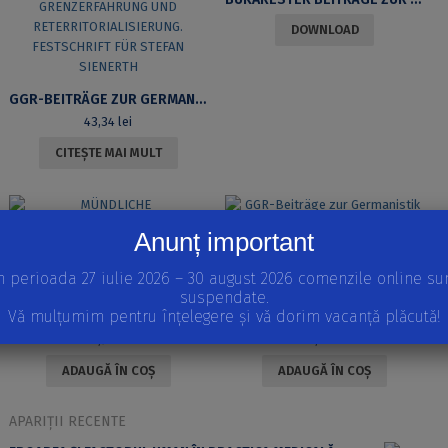
DOWNLOAD
GGR-BEITRÄGE ZUR GERMANISTIK 19. MINDERHEITENLITERATUREN – GRENZERFAHRUNG UND RETERRITORIALISIERUNG. FESTSCHRIFT FÜR STEFAN SIENERTH
43,34
lei
CITEȘTE MAI MULT
Anunț important
n perioada 27 iulie 2026 – 30 august 2026 comenzile online su
suspendate.
Vă mulțumim pentru înțelegere și vă dorim vacanță plăcută!
MÜNDLICHE ABSCHLUSSPRÜFUNGEN. ANALYSE AUS GESPRÄCHSANALYTISCHER PERSPEKTIVE
GGR-BEITRÄGE ZUR GERMANISTIK 27. “UND ES IMMER SCHLIMMER MACHEN…” NIETZSCHES PHILOSOPHISCHER ENTBILDUNGSROMAN
35,94
lei
31,71
lei
ADAUGĂ ÎN COȘ
ADAUGĂ ÎN COȘ
APARIȚII RECENTE