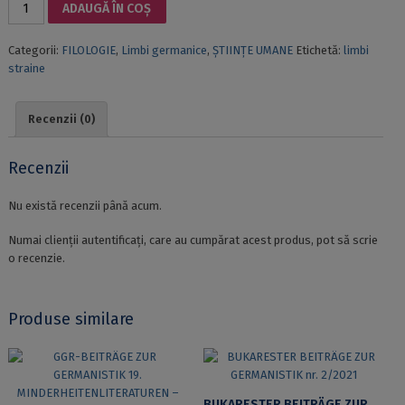
Cantitate
ADAUGĂ ÎN COȘ
COMPETENȚA
PROFESIONAL-
Categorii:
FILOLOGIE
,
Limbi germanice
,
ȘTIINȚE UMANE
Etichetă:
limbi
DIDACTICĂ
straine
ÎN
PREDAREA
LIMBILOR
Recenzii (0)
STRĂINILOR
–
FORMARE
Recenzii
ȘI
PERFECȚIONARE
Nu există recenzii până acum.
ÎN
ÎNVĂȚĂMÂNTUL
Numai clienții autentificați, care au cumpărat acest produs, pot să scrie
PRIMAR.
o recenzie.
APLICAȚIE
LA
LIMBA
Produse similare
GERMANĂ
CA
LIMBĂ
STRĂINĂ
BUKARESTER BEITRÄGE ZUR GERMANISTIK NR. 2/2021