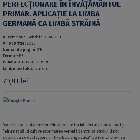
PERFECȚIONARE ÎN ÎNVĂȚĂMÂNTUL
PRIMAR. APLICAȚIE LA LIMBA
GERMANĂ CA LIMBĂ STRĂINĂ
Autor:
Maria-Gabriela DRĂGHICI
An aparitie:
2023
Numar de pagini:
214
Format:
B5
ISBN:
978-606-16-1434-9
Limba textului:
română
70,83
lei
Google Books
Modernizarea sistemelor educaționale i-a influențat pe profesori și i-a
îndrumat să-și cultive exprimarea verbală pentru ca studiul limbii
străine să se desfășoare „într-o baie lingvistică”, pentru ca elevii să