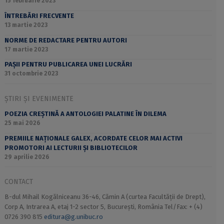
15 februarie 2023
ÎNTREBĂRI FRECVENTE
13 martie 2023
NORME DE REDACTARE PENTRU AUTORI
17 martie 2023
PAȘII PENTRU PUBLICAREA UNEI LUCRĂRI
31 octombrie 2023
ȘTIRI ȘI EVENIMENTE
POEZIA CREȘTINĂ A ANTOLOGIEI PALATINE ÎN DILEMA
25 mai 2026
PREMIILE NAȚIONALE GALEX, ACORDATE CELOR MAI ACTIVI
PROMOTORI AI LECTURII ȘI BIBLIOTECILOR
29 aprilie 2026
CONTACT
B-dul Mihail Kogălniceanu 36-46, Cămin A (curtea Facultății de Drept),
Corp A, Intrarea A, etaj 1-2 sector 5, București, România Tel/Fax: + (4)
0726 390 815
editura@g.unibuc.ro