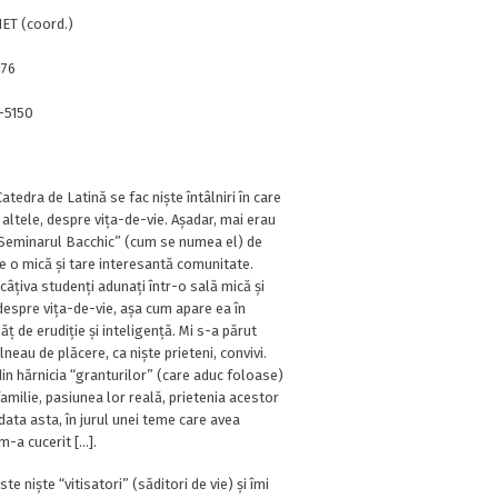
ET (coord.)
176
-5150
atedra de Latină se fac niște întâlniri în care
 altele, despre vița-de-vie. Așadar, mai erau
t “Seminarul Bacchic” (cum se numea el) de
e o mică și tare interesantă comunitate.
âțiva studenți adunați într-o sală mică și
despre vița-de-vie, așa cum apare ea în
ăț de erudiție și inteligență. Mi s-a părut
lneau de plăcere, ca niște prieteni, convivi.
din hărnicia “granturilor” (care aduc foloase)
familie, pasiunea lor reală, prietenia acestor
ata asta, în jurul unei teme care avea
m-a cucerit […].
e niște “vitisatori” (săditori de vie) și îmi