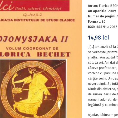
Autor:
Florica BECH
An aparitie:
2009
Numar de pagini:
Format:
B5
ISSN; ISSN-L:
2065
14,98
lei
„[…] am auzit că la C
se vorbește, printre
și alții… Am vizita
câteva ori. Am dat d
Câteva profesoare, c
vorbind cu pasiune 
cărțile vechi. Un osp
neverosimil. Se întâ
Nimic din ahtierea, 
de aiurea. Aerul de 
oameni adunați, de d
legătură și cu mine 
Așadar, dădusem pest