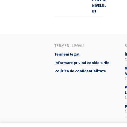
TERMENI LEGALI
Termeni legali
Î
1
Informare privind cookie-urile
N
Politica de confidențialitate
A
1
P
L
3
P
1