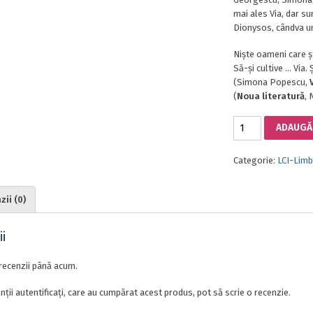
mai ales Via, dar s
Dionysos, cândva un
Niște oameni care șt
Să-și cultive … Via. 
(Simona Popescu,
(
Noua literatură
, 
Cantitate
ADAUGĂ 
DIONYSIAKA
II
Categorie:
LCI-Limbi
ii (0)
i
recenzii până acum.
nții autentificați, care au cumpărat acest produs, pot să scrie o recenzie.