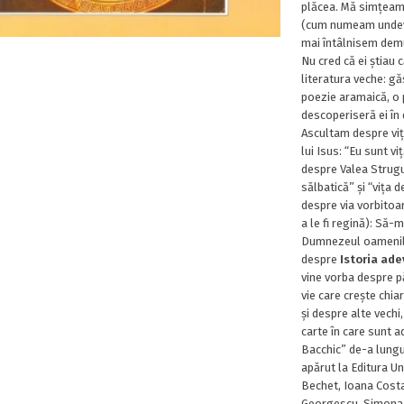
plăcea. Mă simțeam 
(cum numeam undeva
mai întâlnisem demu
Nu cred că ei știau 
literatura veche: gă
poezie aramaică, o 
descoperiseră ei în 
Ascultam despre vița
lui Isus: “Eu sunt v
despre Valea Strugu
sălbatică” și “vița d
despre via vorbitoar
a le fi regină): Să-
Dumnezeul oamenilo
despre
Istoria ad
vine vorba despre p
vie care crește chiar
și despre alte vechi,
carte în care sunt 
Bacchic” de-a lung
apărut la Editura Uni
Bechet, Ioana Cost
Georgescu, Simona 