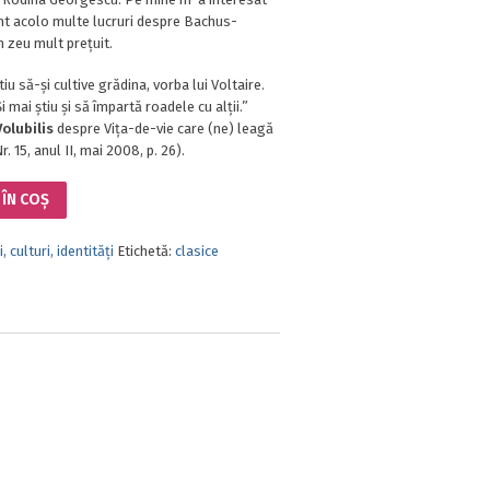
unt acolo multe lucruri despre Bachus-
 zeu mult prețuit.
iu să-și cultive grădina, vorba lui Voltaire.
Și mai știu și să împartă roadele cu alții.”
Volubilis
despre Vița-de-vie care (ne) leagă
Nr. 15, anul II, mai 2008, p. 26).
ÎN COȘ
, culturi, identități
Etichetă:
clasice