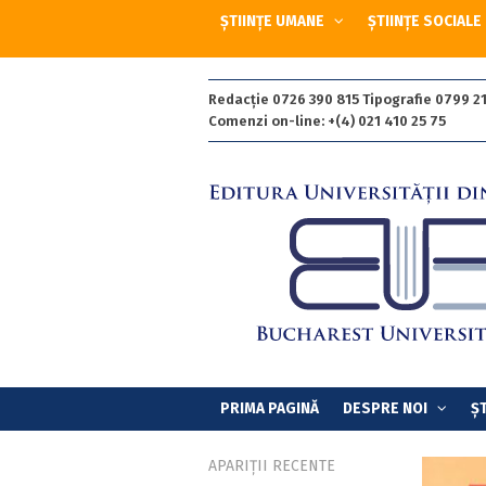
ȘTIINȚE UMANE
ȘTIINȚE SOCIALE
Redacție 0726 390 815 Tipografie 0799 21
Comenzi on-line: +(4) 021 410 25 75
PRIMA PAGINĂ
DESPRE NOI
ȘT
APARIȚII RECENTE