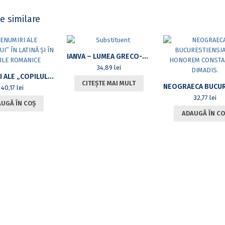
e similare
IANVA – LUMEA GRECO-ROMANĂ ÎN STUDII ȘI ARTICOLE
34,89
lei
DENUMIRI ALE „COPILULUI” ÎN LATINĂ ȘI ÎN LIMBILE ROMANICE
CITEȘTE MAI MULT
40,17
lei
32,77
lei
UGĂ ÎN COȘ
ADAUGĂ ÎN CO