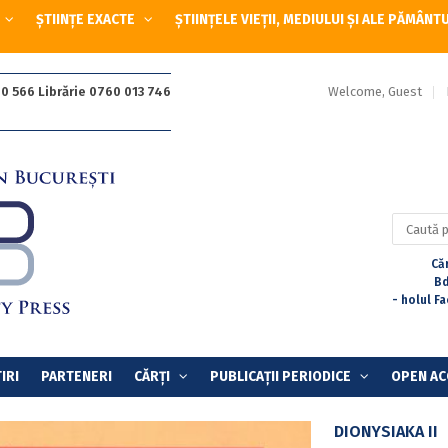
ȘTIINȚE EXACTE
ȘTIINȚELE VIEȚII, MEDIULUI ȘI ALE PĂMÂNT
Welcome, Guest
0 566 Librărie 0760 013 746
Caută
după:
Căr
Bd
- holul F
IRI
PARTENERI
CĂRȚI
PUBLICAȚII PERIODICE
OPEN AC
DIONYSIAKA II