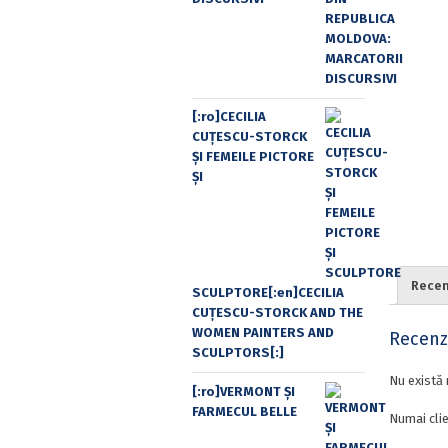
[:ro]CECILIA
CUŢESCU-STORCK
ŞI FEMEILE PICTORE
ŞI
Recenz
SCULPTORE[:en]CECILIA
CUŢESCU-STORCK AND THE
WOMEN PAINTERS AND
Recenzi
SCULPTORS[:]
Nu există 
[:ro]VERMONT ȘI
FARMECUL BELLE
Numai clie