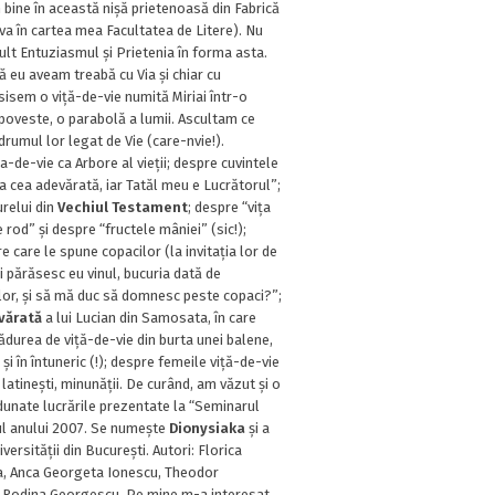
bine în această nișă prietenoasă din Fabrică
 în cartea mea Facultatea de Litere). Nu
lt Entuziasmul și Prietenia în forma asta.
că eu aveam treabă cu Via și chiar cu
sisem o viță-de-vie numită Miriai într-o
poveste, o parabolă a lumii. Ascultam ce
drumul lor legat de Vie (care-nvie!).
-de-vie ca Arbore al vieții; despre cuvintele
ița cea adevărată, iar Tatăl meu e Lucrătorul”;
relui din
Vechiul Testament
; despre “vița
e rod” și despre “fructele mâniei” (sic!);
e care le spune copacilor (la invitația lor de
mi părăsesc eu vinul, bucuria dată de
r, și să mă duc să domnesc peste copaci?”;
evărată
a lui Lucian din Samosata, în care
ădurea de viță-de-vie din burta unei balene,
 și în întuneric (!); despre femeile viță-de-vie
 latinești, minunății. De curând, am văzut și o
adunate lucrările prezentate la “Seminarul
ul anului 2007. Se numește
Dionysiaka
și a
versității din București. Autori: Florica
a, Anca Georgeta Ionescu, Theodor
Rodina Georgescu. Pe mine m-a interesat