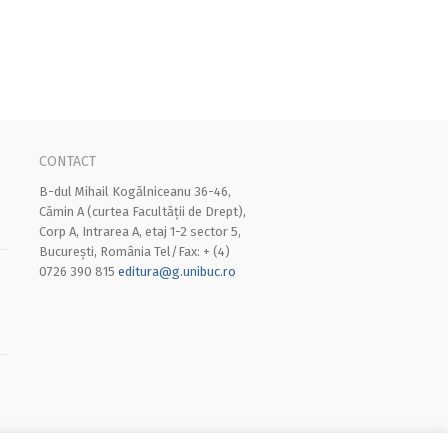
CONTACT
B-dul Mihail Kogălniceanu 36-46,
Cămin A (curtea Facultății de Drept),
Corp A, Intrarea A, etaj 1-2 sector 5,
București, România Tel/Fax: + (4)
0726 390 815
editura@g.unibuc.ro