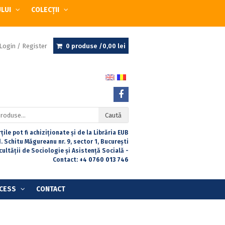
ULUI
COLECȚII
Login / Register
0 produse /
0,00
lei
Caută
țile pot fi achiziționate și de la Librăria EUB
. Schitu Măgureanu nr. 9, sector 1, București
acultății de Sociologie și Asistență Socială -
Contact:
+4 0760 013 746
CESS
CONTACT