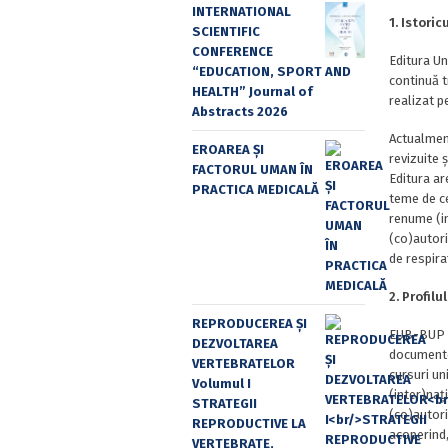
INTERNATIONAL
1. Istoric
SCIENTIFIC
CONFERENCE
Editura Un
“EDUCATION, SPORT AND
continuă tr
HEALTH” Journal of
realizat p
Abstracts 2026
Actualment
EROAREA ȘI
revizuite ș
FACTORUL UMAN ÎN
Editura ar
PRACTICA MEDICALĂ
teme de ce
renume (in
(co)autori/
de respira
2. Profilu
REPRODUCEREA ȘI
EUB-BUP ed
DEZVOLTAREA
documente 
VERTEBRATELOR
cursuri un
Volumul I
(inter)naț
STRATEGII
(co)autori/
REPRODUCTIVE LA
acoperind,
VERTEBRATE,