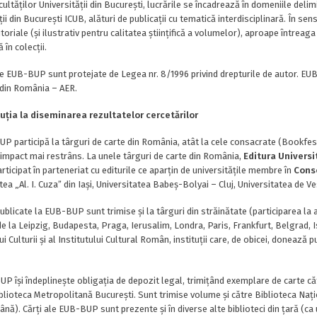
cultăților Universității din București, lucrările se încadrează în domeniile delim
ii din București ICUB, alături de publicații cu tematică interdisciplinară. În sens
itoriale (și ilustrativ pentru calitatea științifică a volumelor), aproape între
 în colecții.
le EUB-BUP sunt protejate de Legea nr. 8/1996 privind drepturile de autor. E
 din România – AER.
buția la diseminarea rezultatelor cercetărilor
 participă la târguri de carte din România, atât la cele consacrate (Bookfest
 impact mai restrâns. La unele târguri de carte din România,
Editura Universi
rticipat în parteneriat cu editurile ce aparțin de universitățile membre în
Conso
tea „Al. I. Cuzaˮ din Iași, Universitatea Babeș-Bolyai – Cluj, Universitatea de V
ublicate la EUB-BUP sunt trimise și la târguri din străinătate (participarea la
de la Leipzig, Budapesta, Praga, Ierusalim, Londra, Paris, Frankfurt, Belgrad, I
i Culturii și al Institutului Cultural Român, instituții care, de obicei, donează p
 își îndeplinește obligația de depozit legal, trimițând exemplare de carte c
iblioteca Metropolitană București. Sunt trimise volume și către Biblioteca Națio
nă). Cărți ale EUB-BUP sunt prezente și în diverse alte biblioteci din țară (ca