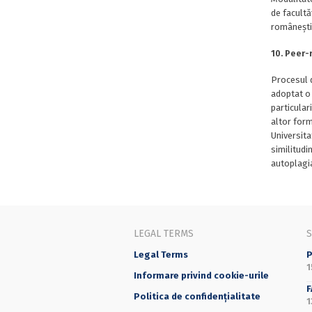
de facultă
românești 
10. Peer-
Procesul d
adoptat o 
particular
altor form
Universita
similitudi
autoplagia
LEGAL TERMS
Legal Terms
P
1
Informare privind cookie-urile
F
Politica de confidențialitate
1