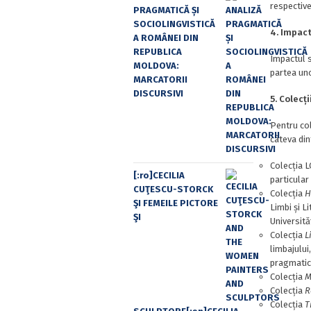
respective
PRAGMATICĂ ȘI
SOCIOLINGVISTICĂ
4. Impact
A ROMÂNEI DIN
REPUBLICA
Impactul s
MOLDOVA:
partea uno
MARCATORII
DISCURSIVI
5. Colecț
Pentru col
câteva din
Colecția L
[:ro]CECILIA
particular 
CUŢESCU-STORCK
Colecția
H
ŞI FEMEILE PICTORE
Limbi și L
ŞI
Universită
Colecția
L
limbajului,
pragmatică
Colecția
M
Colecția
R
Colecția
T