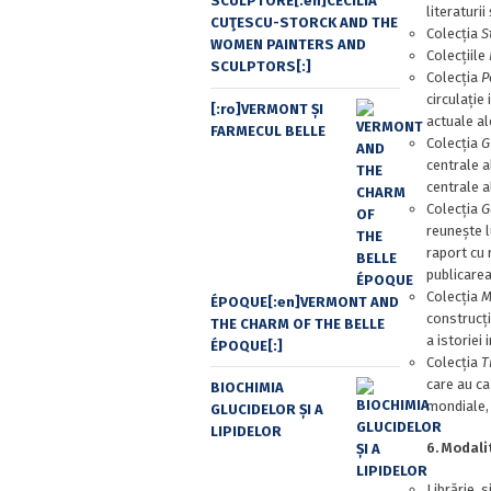
SCULPTORE[:en]CECILIA
literaturii
CUŢESCU-STORCK AND THE
Colecția
S
WOMEN PAINTERS AND
Colecțiile
SCULPTORS[:]
Colecția
P
circulație
[:ro]VERMONT ȘI
actuale al
FARMECUL BELLE
Colecția
G
centrale a
centrale a
Colecția
G
reunește l
raport cu 
publicarea
Colecția
M
ÉPOQUE[:en]VERMONT AND
construcția
THE CHARM OF THE BELLE
a istoriei 
ÉPOQUE[:]
Colecția
T
care au ca
BIOCHIMIA
mondiale, c
GLUCIDELOR ȘI A
LIPIDELOR
6. Modalit
Librărie, s