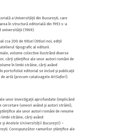
rială a Universității din București, care
izarea în structură editorială din 1993 s-a
 universității (1969).
cca 200 de titluri (titluri noi, ediții
telierul tipografic al editurii.
eniale, volume colective ilustrând diverse
r, cărți științifice ale unor autori români de
olume în limbi străine, cărți având
n portofoliul editorial se includ și publicații
ce de artă (precum cataloagele
ArtSafari
).
 ale unor investigații aprofundate (implicând
cercetare (uneori având și autori străini),
 științifice ale unor autori români de renume
 limbi străine, cărți având
e și
Analele
Universității București
) –
ești. Corespunzător ramurilor științifice ale