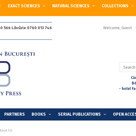
EXACT SCIENCES
NATURAL SCIENCES
COLLECTIONS
Welcome, Guest
0 566 Librărie 0760 013 746
Search
for:
Căr
Bd
- holul F
PARTNERS
BOOKS
SERIAL PUBLICATIONS
OPEN ACCE
bout Us