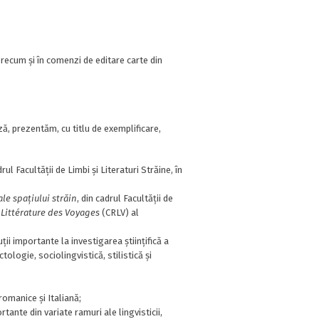
precum și în comenzi de editare carte din
ză, prezentăm, cu titlu de exemplificare,
drul Facultății de Limbi și Literaturi Străine, în
ale spațiului străin
, din cadrul Facultății de
 Littérature des Voyages
(CRLV) al
ții importante la investigarea științifică a
tologie, sociolingvistică, stilistică și
romanice și Italiană;
rtante din variate ramuri ale lingvisticii,