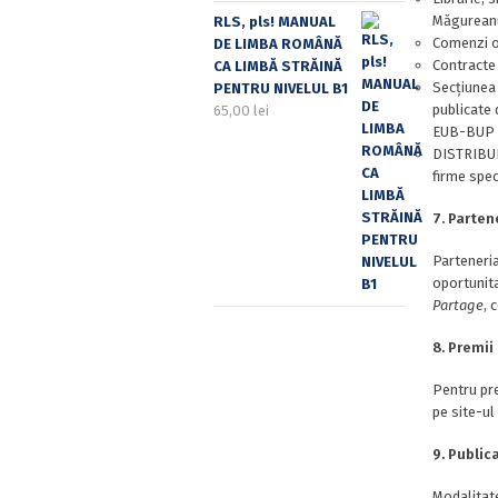
Măgureanu 
RLS, pls! MANUAL
Comenzi o
DE LIMBA ROMÂNĂ
Contracte 
CA LIMBĂ STRĂINĂ
Secțiunea 
PENTRU NIVELUL B1
publicate 
65,00
lei
EUB-BUP su
DISTRIBUI
firme spec
7. Parten
Parteneria
oportunita
Partage
, 
8. Premii
Pentru pre
pe site-ul
9. Public
Modalitate