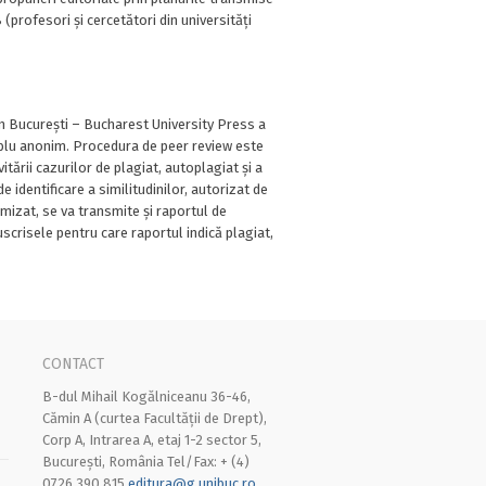
 (profesori și cercetători din universități
din București – Bucharest University Press a
 dublu anonim. Procedura de peer review este
itării cazurilor de plagiat, autoplagiat și a
identificare a similitudinilor, autorizat de
mizat, se va transmite și raportul de
scrisele pentru care raportul indică plagiat,
CONTACT
B-dul Mihail Kogălniceanu 36-46,
Cămin A (curtea Facultății de Drept),
Corp A, Intrarea A, etaj 1-2 sector 5,
București, România Tel/Fax: + (4)
0726 390 815
editura@g.unibuc.ro