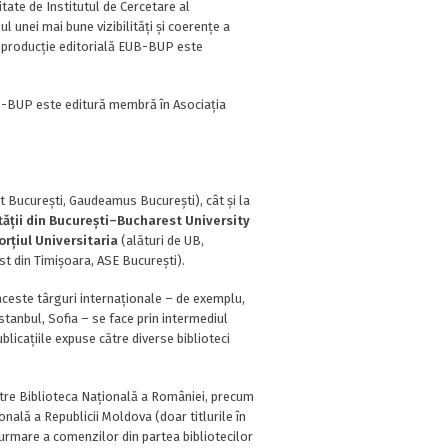
itate de Institutul de Cercetare al
ul unei mai bune vizibilități și coerențe a
aga producție editorială EUB-BUP este
UB-BUP este editură membră în Asociația
 București, Gaudeamus București), cât și la
tății din București–Bucharest University
rțiul Universitaria
(alături de UB,
est din Timișoara, ASE București).
 aceste târguri internaționale – de exemplu,
stanbul, Sofia – se face prin intermediul
ublicațiile expuse către diverse biblioteci
ătre Biblioteca Națională a României, precum
nală a Republicii Moldova (doar titlurile în
 urmare a comenzilor din partea bibliotecilor