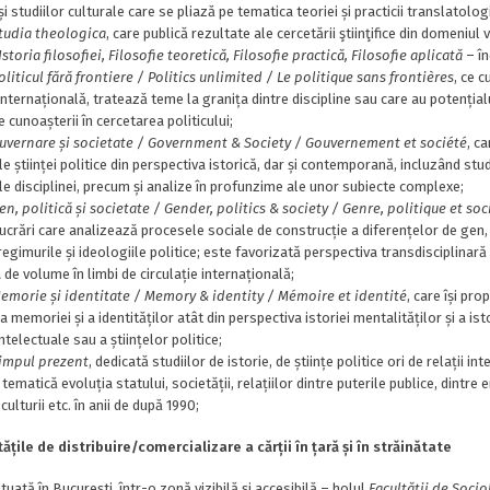
 și studiilor culturale care se pliază pe tematica teoriei și practicii translatolog
tudia theologica
, care publică rezultate ale cercetării ştiinţifice din domeniul v
Istoria filosofiei, Filosofie teoretică, Filosofie practică, Filosofie aplicată
– în
oliticul fără frontiere / Politics unlimited / Le politique sans frontières
, ce c
 internațională, tratează teme la granița dintre discipline sau care au potențial
e cunoașterii în cercetarea politicului;
uvernare și societate / Government & Society / Gouvernement et société
, c
le științei politice din perspectiva istorică, dar și contemporană, incluzând studi
le disciplinei, precum și analize în profunzime ale unor subiecte complexe;
en, politică și societate / Gender, politics & society / Genre, politique et soc
ucrări care analizează procesele sociale de construcție a diferențelor de gen, 
regimurile și ideologiile politice; este favorizată perspectiva transdisciplina
 de volume în limbi de circulație internațională;
emorie și identitate / Memory & identity / Mémoire et identité
, care își pr
 memoriei și a identităților atât din perspectiva istoriei mentalităților și a istor
intelectuale sau a științelor politice;
impul prezent
, dedicată studiilor de istorie, de științe politice ori de relații in
 tematică evoluția statului, societății, relațiilor dintre puterile publice, dintre
ulturii etc. în anii de după 1990;
ățile de distribuire/comercializare a cărții în țară și în străinătate
ituată în București, într-o zonă vizibilă și accesibilă – holul
Facultății
de Sociol