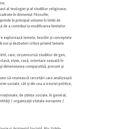
ice;
ast al teologiei şi al studiilor religioase;
cadrate în domeniul Filosofie;
uprinde în principal volume în limbi de
ul de a contribui la modificarea limitelor
are explorează temele, teoriile și conceptele
i noi și dezbateri critice privind temele
iété
, care, circumscrisă studiilor de gen,
clasă, etnie, rasă, orientare sexuală în
ră și dimensiunea comparativă, precum și
opune să reunească cercetări care analizează
iei sociale, cât și din cea a istoriei politice,
ternaționale, de științe sociale, în general,
 entități / organizații statale europene /
ogie și Asistență Socială
, Blv. Schitu