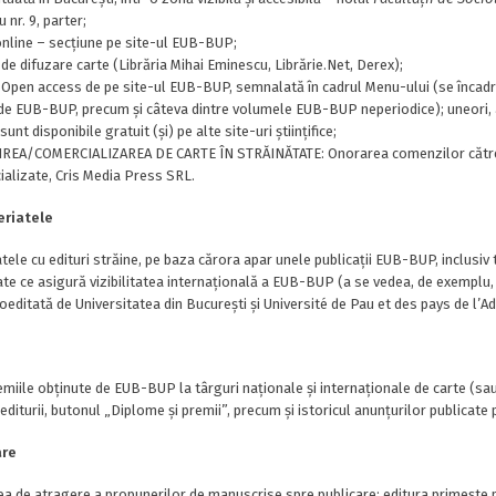
nr. 9, parter;
nline – secțiune pe site-ul EUB-BUP;
de difuzare carte (Librăria Mihai Eminescu, Librărie.Net, Derex);
Open access de pe site-ul EUB-BUP, semnalată în cadrul Menu-ului (se încadre
de EUB-BUP, precum și câteva dintre volumele EUB-BUP neperiodice); uneori, aces
nt disponibile gratuit (și) pe alte site-uri științifice;
REA/COMERCIALIZAREA DE CARTE ÎN STRĂINĂTATE: Onorarea comenzilor către st
ializate, Cris Media Press SRL.
eriatele
tele cu edituri străine, pe baza cărora apar unele publicații EUB-BUP, inclusiv t
te ce asigură vizibilitatea internațională a EUB-BUP (a se vedea, de exemplu,
coeditată de Universitatea din București și Université de Pau et des pays de l’A
miile obținute de EUB-BUP la târguri naționale și internaționale de carte (sau
 editurii, butonul „Diplome și premii”, precum și istoricul anunțurilor publicate p
are
a de atragere a propunerilor de manuscrise spre publicare: editura primește p