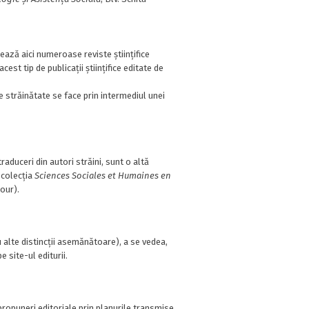
ază aici numeroase reviste științifice
t tip de publicații științifice editate de
răinătate se face prin intermediul unei
raduceri din autori străini, sunt o altă
 colecția
Sciences Sociales et Humaines en
dour).
 alte distincții asemănătoare), a se vedea,
e site-ul editurii.
ropuneri editoriale prin planurile transmise