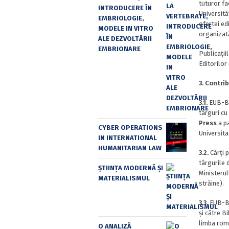
tuturor fa
INTRODUCERE ÎN
Universităț
EMBRIOLOGIE,
ofertei ed
MODELE IN VITRO
organizată
ALE DEZVOLTĂRII
EMBRIONARE
Publicații
Editorilor
3. Contri
3.1.
EUB-BUP
târguri cu
Press
a pa
CYBER OPERATIONS
Universita
IN INTERNATIONAL
HUMANITARIAN LAW
3.2.
Cărți p
târgurile 
ȘTIINȚA MODERNĂ ȘI
Ministerulu
MATERIALISMUL
străine).
3.3.
EUB-BUP
și către B
limba româ
O ANALIZĂ