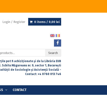
Login / Register
0 items /
0,00
lei
Search
țile pot fi achiziționate și de la Librăria EUB
. Schitu Măgureanu nr. 9, sector 1, București
acultății de Sociologie și Asistență Socială -
Contact:
+4 0760 013 746
SS
CONTACT