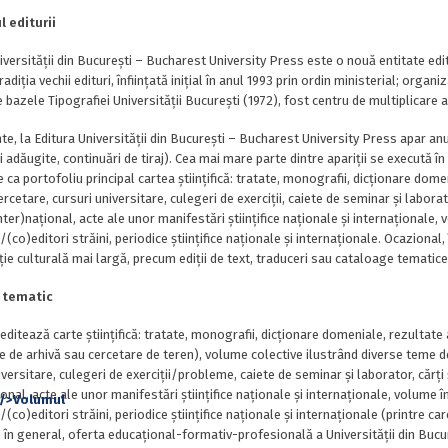
ul editurii
iversității din București – Bucharest University Press este o nouă entitate edito
adiția vechii edituri, înființată inițial în anul 1993 prin ordin ministerial; organ
e bazele Tipografiei Universității București (1972), fost centru de multiplicare al
e, la Editura Universității din București – Bucharest University Press apar anual 
i adăugite, continuări de tiraj). Cea mai mare parte dintre apariții se execută în a
e ca portofoliu principal cartea științifică: tratate, monografii, dicționare dom
rcetare, cursuri universitare, culegeri de exerciții, caiete de seminar și laborato
ter)național, acte ale unor manifestări științifice naționale și internaționale, v
(co)editori străini, periodice științifice naționale și internaționale. Ocazional, î
ție culturală mai largă, precum ediții de text, traduceri sau cataloage temati
l tematic
itează carte științifică: tratate, monografii, dicționare domeniale, rezultate
de arhivă sau cercetare de teren), volume colective ilustrând diverse teme de 
iversitare, culegeri de exerciții/probleme, caiete de seminar și laborator, cărți
ional, acte ale unor manifestări științifice naționale și internaționale, volume în
(co)editori străini, periodice științifice naționale și internaționale (printre car
 în general, oferta educațional-formativ-profesională a Universității din Bucur