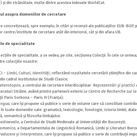
) și din străinătate, multe dintre acestea indexate WorldCat.
ul asupra domeniilor de cercetare
e concretizează, spre exemplu, în citări și recenzii ale publicațiilor EUB-BUP, 
r centre/institute de cercetare atât din interiorul, cât și din afara UB.
iile de specialitate
ecțiile de specialitate, a se vedea, pe site, secțiunea Colecții. În cele ce urmea
tre colecțiile noastre:
CI –
Limbi, Culturi, Identități
, reflectând rezultatele cercetării științifice din ca
din cadrul Institutului de Studii Clasice;
eterotopos
, a centrului de cercetare interdisciplinar
Reprezentări și practici 
iteraturi Străine, având printre partenerii externi
Le Centre de Recherche sur la
ții Paris Sorbona – Paris IV (Franța);
ingua
, care își propune să publice o serie de volume care să constituie contribu
 în toate domeniile sale: gramatică, lexicologie, fonologie, istoria limbii, dialec
, semantică și filosofia limbajului;
ediaevalia
, a Centrului de Studii Medievale al Universității din București;
omanica
, a Departamentului de Lingvistică Romanică, Limbi și Literaturi Ibero
raducere și interpretare
, care își propune să publice o serie de contribuții impo