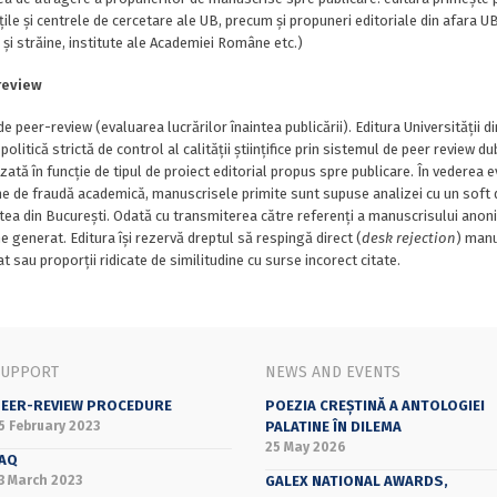
țile și centrele de cercetare ale UB, precum și propuneri editoriale din afara UB
și străine, institute ale Academiei Române etc.)
review
e peer-review (evaluarea lucrărilor înaintea publicării). Editura Universității 
politică strictă de control al calității științifice prin sistemul de peer review
izată în funcție de tipul de proiect editorial propus spre publicare. În vederea ev
e de fraudă academică, manuscrisele primite sunt supuse analizei cu un soft de 
tea din București. Odată cu transmiterea către referenți a manuscrisului anoni
ne generat. Editura își rezervă dreptul să respingă direct (
desk rejection
) manu
t sau proporții ridicate de similitudine cu surse incorect citate.
SUPPORT
NEWS AND EVENTS
EER-REVIEW PROCEDURE
POEZIA CREȘTINĂ A ANTOLOGIEI
5 February 2023
PALATINE ÎN DILEMA
25 May 2026
AQ
3 March 2023
GALEX NATIONAL AWARDS,