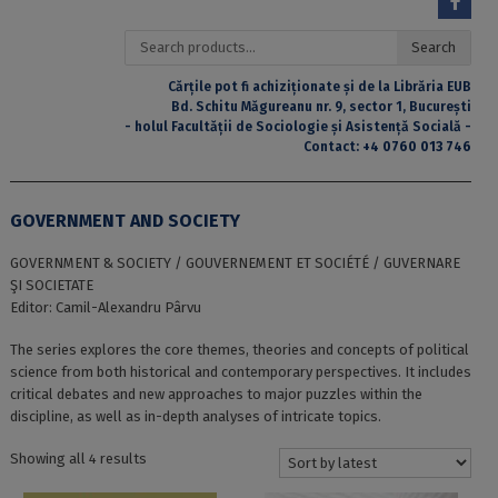
Search
Search
for:
Cărțile pot fi achiziționate și de la Librăria EUB
Bd. Schitu Măgureanu nr. 9, sector 1, București
- holul Facultății de Sociologie și Asistență Socială -
Contact:
+4 0760 013 746
GOVERNMENT AND SOCIETY
GOVERNMENT & SOCIETY / GOUVERNEMENT ET SOCIÉTÉ / GUVERNARE
ŞI SOCIETATE
Editor: Camil-Alexandru Pârvu
The series explores the core themes, theories and concepts of political
science from both historical and contemporary perspectives. It includes
critical debates and new approaches to major puzzles within the
discipline, as well as in-depth analyses of intricate topics.
Sorted
Showing all 4 results
by