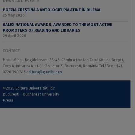
NEWS AND EVENTS
POEZIA CREȘTINĂ A ANTOLOGIEI PALATINE ÎN DILEMA
25 May 2026
GALEX NATIONAL AWARDS, AWARDED TO THE MOST ACTIVE
PROMOTERS OF READING AND LIBRARIES
29 April 2026
CONTACT
B-dul Mihail Kogălniceanu 36-46, Cămin A (curtea Facultății de Drept),
Corp A, Intrarea A, etaj 1-2 sector 5, București, România Tel/Fax: + (4)
0726 390 815
editura@g.unibuc.ro
©2025 Editura Universității din
București - Bucharest University
Press