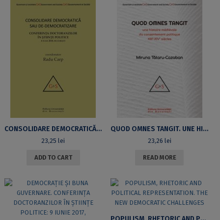
latest
CONSOLIDARE DEMOCRATICĂ SAU DE-DEMOCRATIZARE? CONFERINŢA DOCTORANZILOR ÎN ŞTIINŢE POLITICE
QUOD OMNES TANGIT. UNE HISTOIRE MÉDIÉVALE DU CONSENTEMENT POLITIQUE (XIIIE-XIVE SIÈCLES)
23,25
lei
23,26
lei
ADD TO CART
READ MORE
POPULISM, RHETORIC AND POLITICAL REPRESENTATION. THE NEW DEMOCRATIC CHALLENGES