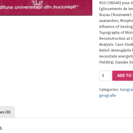
RSO (INSAR) pour é
(glissements de ter
Buzau (Roumanie); 
avalanches; Morpho
influence of Geolog
Topography of Misl
Reconstruction at 
Analysis. Case Stud
Relief; Amenajările 
necesitate energeti
Fieldtrip; Danube De
RESEARCH
ADD TO
WORKS
AND
Categories:
Geogra
REPORTS
geografie
VOL.
III
quantity
ws (0)
s