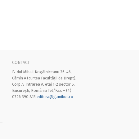
CONTACT
B-dul Mihail Kogălniceanu 36-46,
Cămin A (curtea Facultății de Drept),
Corp A, Intrarea A, etaj 1-2 sector 5,
București, România Tel/Fax: + (4)
0726 390 815
editura@g.unibuc.ro