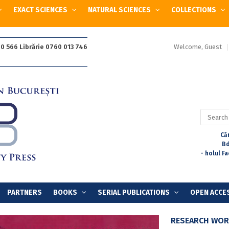
EXACT SCIENCES
NATURAL SCIENCES
COLLECTIONS
Welcome, Guest
0 566 Librărie 0760 013 746
Search
for:
Căr
Bd
- holul F
PARTNERS
BOOKS
SERIAL PUBLICATIONS
OPEN ACCE
RESEARCH WORK