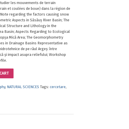
tudier les mouvements de terrain
rain et coulées de boue) dans la région de
Note regarding the factors causing snow
metric Aspects in Săsăuș River Basin; The
ical Structure and Lithology in the
ea Basin; Aspects Regarding to Ecological
Copșa Mică Area; The Geomorphometry
ies in Drainage Basins Representative as
hidrotehnice de pe râul Argeș: între
că și impact asupra reliefului; Workshop
file.
 CART
phy
,
NATURAL SCIENCES
Tags:
cercetare
,