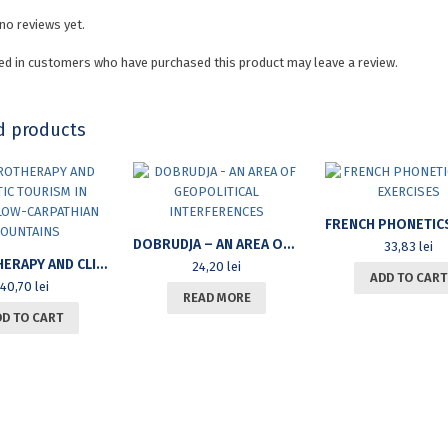
no reviews yet.
ed in customers who have purchased this product may leave a review.
d products
DOBRUDJA – AN AREA OF GEOPOLITICAL INTERFERENCES
33,83
lei
HYDROTHERAPY AND CLIMATIC TOURISM IN VÂLCEA LOW-CARPATHIAN MOUNTAINS
24,20
lei
ADD TO CART
40,70
lei
READ MORE
DD TO CART