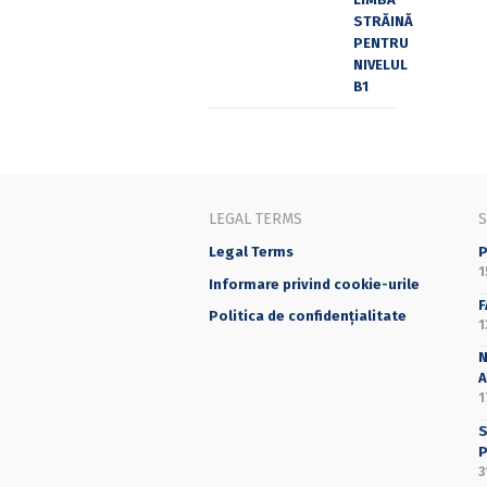
LEGAL TERMS
Legal Terms
P
1
Informare privind cookie-urile
F
Politica de confidențialitate
1
N
A
1
S
P
3