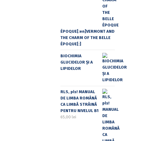
ÉPOQUE[:en]VERMONT AND
THE CHARM OF THE BELLE
ÉPOQUE[:]
BIOCHIMIA
GLUCIDELOR ȘI A
LIPIDELOR
RLS, pls! MANUAL
DE LIMBA ROMÂNĂ
CA LIMBĂ STRĂINĂ
PENTRU NIVELUL B1
65,00
lei