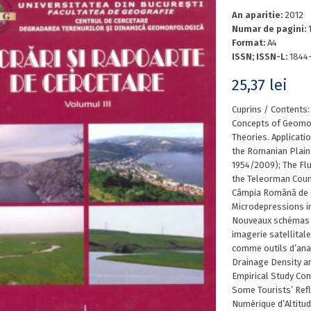
An aparitie:
2012
Numar de pagini:
Format:
A4
ISSN; ISSN-L:
1844
25,37
lei
Cuprins / Contents
Concepts of Geomo
Theories. Applicati
the Romanian Plain
1954/2009); The Flu
the Teleorman Count
Câmpia Română de e
Microdepressions i
Nouveaux schémas de
imagerie satellita
comme outils d’anal
Drainage Density an
Empirical Study Con
Some Tourists’ Ref
Numérique d’Altitud