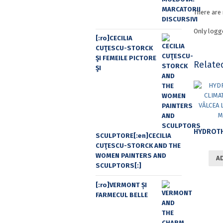
There are 
Only logg
[:ro]CECILIA
CUŢESCU-STORCK
ŞI FEMEILE PICTORE
Relate
ŞI
SCULPTORE[:en]CECILIA
CUŢESCU-STORCK AND THE
WOMEN PAINTERS AND
A
SCULPTORS[:]
[:ro]VERMONT ȘI
FARMECUL BELLE