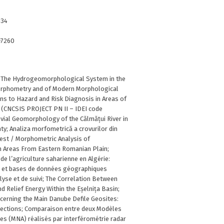
134
-7260
: The Hydrogeomorphological System in the
rphometry and of Modern Morphological
ons to Hazard and Risk Diagnosis in Areas of
 (CNCSIS PROJECT PN II – IDEI code
vial Geomorphology of the Călmățui River in
y; Analiza morfometrică a crovurilor din
st / Morphometric Analysis of
n Areas From Eastern Romanian Plain;
 l’agriculture saharienne en Algérie:
le et bases de données géographiques
yse et de suivi; The Correlation Between
d Relief Energy Within the Eșelnița Basin;
cerning the Main Danube Defile Geosites:
lections; Comparaison entre deux Modèles
es (MNA) réalisés par interférométrie radar