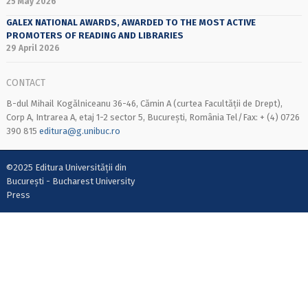
25 May 2026
GALEX NATIONAL AWARDS, AWARDED TO THE MOST ACTIVE
PROMOTERS OF READING AND LIBRARIES
29 April 2026
CONTACT
B-dul Mihail Kogălniceanu 36-46, Cămin A (curtea Facultății de Drept),
Corp A, Intrarea A, etaj 1-2 sector 5, București, România Tel/Fax: + (4) 0726
390 815
editura@g.unibuc.ro
©2025 Editura Universității din
București - Bucharest University
Press