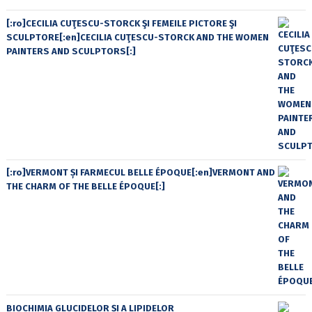
[:ro]CECILIA CUŢESCU-STORCK ŞI FEMEILE PICTORE ŞI
SCULPTORE[:en]CECILIA CUŢESCU-STORCK AND THE WOMEN
PAINTERS AND SCULPTORS[:]
[:ro]VERMONT ȘI FARMECUL BELLE ÉPOQUE[:en]VERMONT AND
THE CHARM OF THE BELLE ÉPOQUE[:]
BIOCHIMIA GLUCIDELOR ȘI A LIPIDELOR