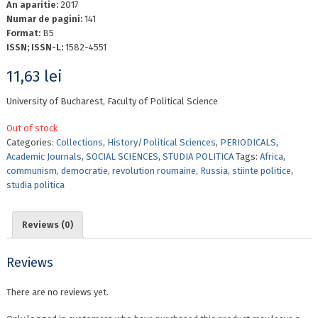
An aparitie:
2017
Numar de pagini:
141
Format:
B5
ISSN; ISSN-L:
1582-4551
11,63
lei
University of Bucharest, Faculty of Political Science
Out of stock
Categories:
Collections
,
History/Political Sciences
,
PERIODICALS
,
Academic Journals
,
SOCIAL SCIENCES
,
STUDIA POLITICA
Tags:
Africa
,
communism
,
democratie
,
revolution roumaine
,
Russia
,
stiinte politice
,
studia politica
Reviews (0)
Reviews
There are no reviews yet.