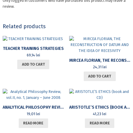
Only logged in customers who have purchased this product may leave a
review.
Related products
TEACHER TRAINING STRATEGIES
69,14
lei
MIRCEA FLORIAN, THE RECONSTRUCTION OF DATUM AND THE IDEA OF RECESIVITY
ADD TO CART
24,31
lei
ADD TO CART
ANALYTICAL PHILOSOPHY REVIEW, VOL.II, NO. 1, JANUARY – JUNE 2008
ARISTOTLE’S ETHICS (BOOK AND CD)
19,01
lei
41,23
lei
READ MORE
READ MORE