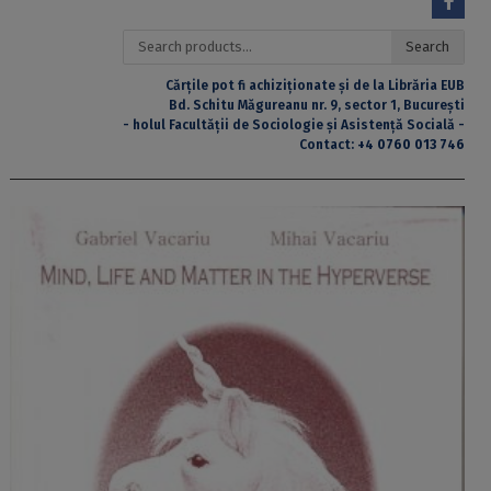
Search
Search
for:
Cărțile pot fi achiziționate și de la Librăria EUB
Bd. Schitu Măgureanu nr. 9, sector 1, București
- holul Facultății de Sociologie și Asistență Socială -
Contact:
+4 0760 013 746