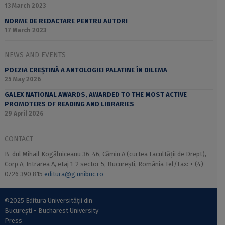
13 March 2023
NORME DE REDACTARE PENTRU AUTORI
17 March 2023
NEWS AND EVENTS
POEZIA CREȘTINĂ A ANTOLOGIEI PALATINE ÎN DILEMA
25 May 2026
GALEX NATIONAL AWARDS, AWARDED TO THE MOST ACTIVE
PROMOTERS OF READING AND LIBRARIES
29 April 2026
CONTACT
B-dul Mihail Kogălniceanu 36-46, Cămin A (curtea Facultății de Drept),
Corp A, Intrarea A, etaj 1-2 sector 5, București, România Tel/Fax: + (4)
0726 390 815
editura@g.unibuc.ro
©2025 Editura Universității din
București - Bucharest University
Press