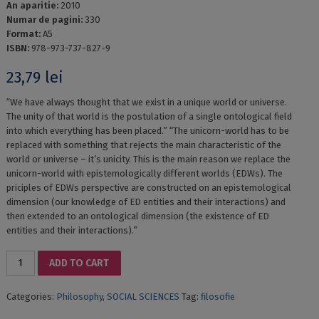
An aparitie:
2010
Numar de pagini:
330
Format:
A5
ISBN:
978-973-737-827-9
23,79
lei
“We have always thought that we exist in a unique world or universe.
The unity of that world is the postulation of a single ontological field
into which everything has been placed.” “The unicorn-world has to be
replaced with something that rejects the main characteristic of the
world or universe – it’s unicity. This is the main reason we replace the
unicorn-world with epistemologically different worlds (EDWs). The
priciples of EDWs perspective are constructed on an epistemological
dimension (our knowledge of ED entities and their interactions) and
then extended to an ontological dimension (the existence of ED
entities and their interactions).”
MIND,
ADD TO CART
LIFE
AND
Categories:
Philosophy
,
SOCIAL SCIENCES
Tag:
filosofie
MATTER
IN