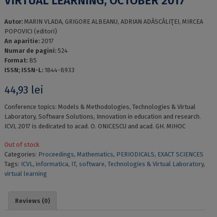
VIRTUAL LEARNING, OCTOBER 2017
Autor:
MARIN VLADA, GRIGORE ALBEANU, ADRIAN ADĂSCĂLIŢEI, MIRCEA
POPOVICI (editori)
An aparitie:
2017
Numar de pagini:
524
Format:
B5
ISSN; ISSN-L:
1844-8933
44,93
lei
Conference topics: Models & Methodologies, Technologies & Virtual
Laboratory, Software Solutions, Innovation in education and research.
ICVL 2017 is dedicated to acad. O. ONICESCU and acad. GH. MIHOC
Out of stock
Categories:
Proceedings
,
Mathematics
,
PERIODICALS
,
EXACT SCIENCES
Tags:
ICVL
,
informatica
,
IT
,
software
,
Technologies & Virtual Laboratory
,
virtual learning
Reviews (0)