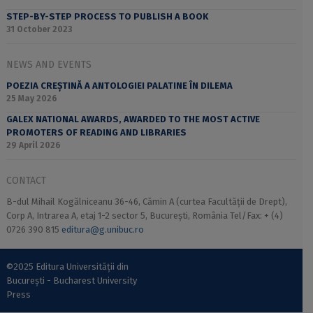
STEP-BY-STEP PROCESS TO PUBLISH A BOOK
31 October 2023
NEWS AND EVENTS
POEZIA CREȘTINĂ A ANTOLOGIEI PALATINE ÎN DILEMA
25 May 2026
GALEX NATIONAL AWARDS, AWARDED TO THE MOST ACTIVE
PROMOTERS OF READING AND LIBRARIES
29 April 2026
CONTACT
B-dul Mihail Kogălniceanu 36-46, Cămin A (curtea Facultății de Drept),
Corp A, Intrarea A, etaj 1-2 sector 5, București, România Tel/Fax: + (4)
0726 390 815
editura@g.unibuc.ro
©2025 Editura Universității din
București - Bucharest University
Press