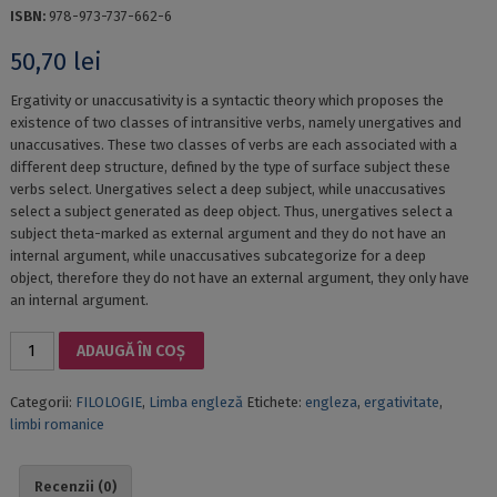
ISBN:
978-973-737-662-6
50,70
lei
Ergativity or unaccusativity is a syntactic theory which proposes the
existence of two classes of intransitive verbs, namely unergatives and
unaccusatives. These two classes of verbs are each associated with a
different deep structure, defined by the type of surface subject these
verbs select. Unergatives select a deep subject, while unaccusatives
select a subject generated as deep object. Thus, unergatives select a
subject theta-marked as external argument and they do not have an
internal argument, while unaccusatives subcategorize for a deep
object, therefore they do not have an external argument, they only have
an internal argument.
Cantitate
ADAUGĂ ÎN COȘ
ERGATIVITY
IN
Categorii:
FILOLOGIE
,
Limba engleză
Etichete:
engleza
,
ergativitate
,
ENGLISH
limbi romanice
AND
ROMANCE
Recenzii (0)