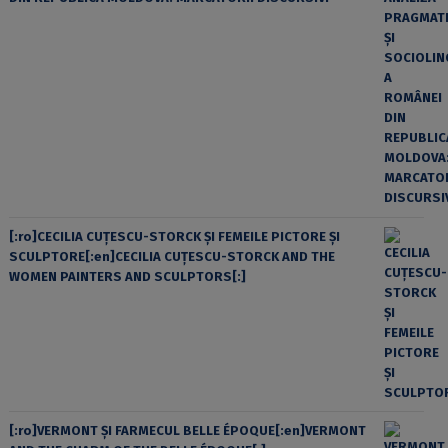
[:ro]CECILIA CUŢESCU-STORCK ŞI FEMEILE PICTORE ŞI
SCULPTORE[:en]CECILIA CUŢESCU-STORCK AND THE
WOMEN PAINTERS AND SCULPTORS[:]
[:ro]VERMONT ȘI FARMECUL BELLE ÉPOQUE[:en]VERMONT