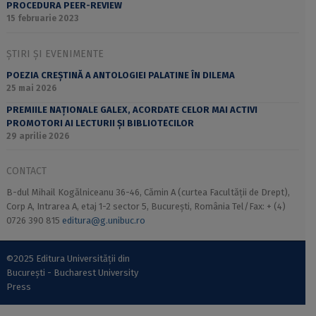
PROCEDURA PEER-REVIEW
15 februarie 2023
ȘTIRI ȘI EVENIMENTE
POEZIA CREȘTINĂ A ANTOLOGIEI PALATINE ÎN DILEMA
25 mai 2026
PREMIILE NAȚIONALE GALEX, ACORDATE CELOR MAI ACTIVI
PROMOTORI AI LECTURII ȘI BIBLIOTECILOR
29 aprilie 2026
CONTACT
B-dul Mihail Kogălniceanu 36-46, Cămin A (curtea Facultății de Drept),
Corp A, Intrarea A, etaj 1-2 sector 5, București, România Tel/Fax: + (4)
0726 390 815
editura@g.unibuc.ro
©2025 Editura Universității din
București - Bucharest University
Press