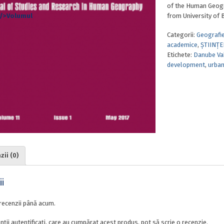
of the Human Geogr
from University of 
Categorii:
Geografi
academice
,
ȘTIINȚE
Etichete:
Danube Va
development
,
urba
ii (0)
i
recenzii până acum.
nții autentificați, care au cumpărat acest produs, pot să scrie o recenzie.