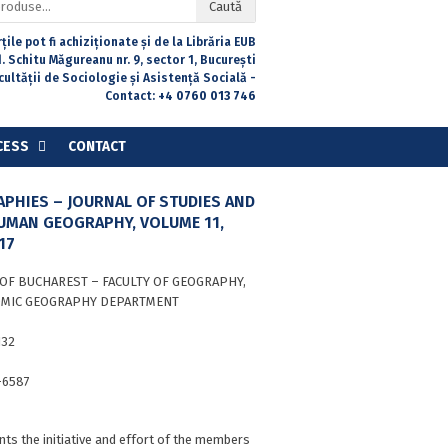
Caută
țile pot fi achiziționate și de la Librăria EUB
. Schitu Măgureanu nr. 9, sector 1, București
acultății de Sociologie și Asistență Socială -
Contact:
+4 0760 013 746
CESS
CONTACT
PHIES – JOURNAL OF STUDIES AND
UMAN GEOGRAPHY, VOLUME 11,
17
 OF BUCHAREST – FACULTY OF GEOGRAPHY,
MIC GEOGRAPHY DEPARTMENT
132
-6587
nts the initiative and effort of the members