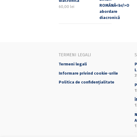
diacronică
60,00
lei
TERMENI LEGALI
Termeni legali
P
L
Informare privind cookie-urile
3
Politica de confidențialitate
P
1
Î
1
N
A
1