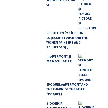
ŞI FEMEILE PICTORE
ŞI
SCULPTORE[:en]CECILIA
CUŢESCU-STORCK AND THE
WOMEN PAINTERS AND
SCULPTORS[:]
[:ro]VERMONT ȘI
FARMECUL BELLE
ÉPOQUE[:en]VERMONT AND
THE CHARM OF THE BELLE
ÉPOQUE[:]
BIOCHIMIA