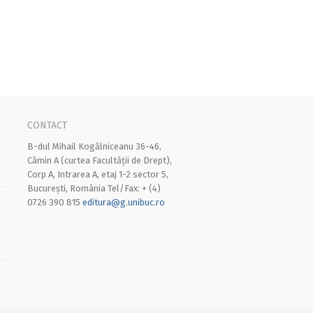
CONTACT
B-dul Mihail Kogălniceanu 36-46,
Cămin A (curtea Facultății de Drept),
Corp A, Intrarea A, etaj 1-2 sector 5,
București, România Tel/Fax: + (4)
0726 390 815
editura@g.unibuc.ro