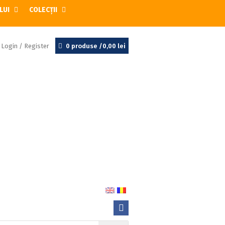
LUI
COLECȚII
Login / Register
0 produse /
0,00
lei