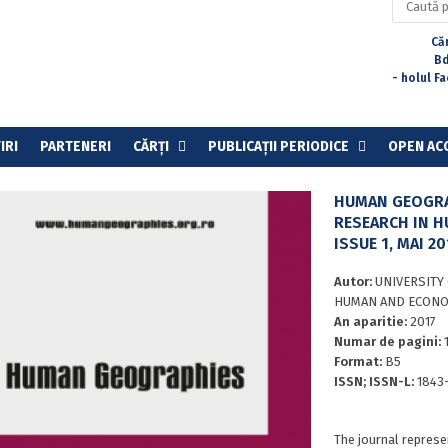
după:
Căr
Bd
- holul F
IRI
PARTENERI
CĂRȚI
PUBLICAȚII PERIODICE
OPEN AC
HUMAN GEOGRA
RESEARCH IN H
ISSUE 1, MAI 20
Autor:
UNIVERSITY
HUMAN AND ECONO
An aparitie:
2017
Numar de pagini:
Format:
B5
ISSN; ISSN-L:
1843
The journal represe