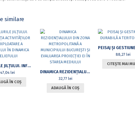
e similare
88,27
lei
CITEȘTE MAI M
DEALURILE JILȚULUI. INFLUENȚA ACTIVITĂȚILOR DE EXPLOATARE A LIGNITULUI ÎN DINAMICA RELIEFULUI
DINAMICA REZIDENȚIALULUI DIN ZONA METROPOLITANĂ A MUNICIPIULUI BUCUREȘTI ȘI EVALUAREA PROIECȚIEI EI ÎN STAREA MEDIULUI
47,04
lei
32,77
lei
UGĂ ÎN COȘ
ADAUGĂ ÎN COȘ