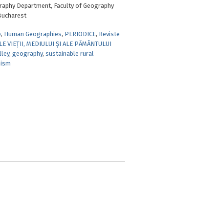
aphy Department, Faculty of Geography
Bucharest
e
,
Human Geographies
,
PERIODICE
,
Reviste
LE VIEȚII, MEDIULUI ȘI ALE PĂMÂNTULUI
lley
,
geography
,
sustainable rural
nism