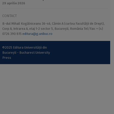
29 aprilie 2026
CONTACT
B-dul Mihail Kogălniceanu 36-46, Cămin A (curtea Facultății de Drept),
Corp A, Intrarea A, etaj 1-2 sector 5, București, România Tel/Fax: + (4)
0726 390 815
editura@g.unibuc.ro
©2025 Editura Universității din
București - Bucharest University
Press