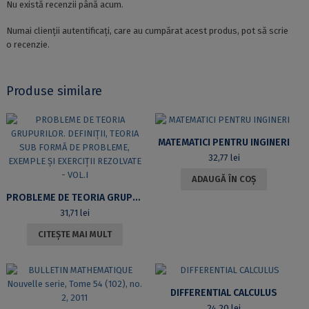
Nu există recenzii până acum.
Numai clienții autentificați, care au cumpărat acest produs, pot să scrie
o recenzie.
Produse similare
MATEMATICI PENTRU INGINERI
32,77
lei
ADAUGĂ ÎN COȘ
PROBLEME DE TEORIA GRUPURILOR. DEFINIȚII, TEORIA SUB FORMĂ DE PROBLEME, EXEMPLE ȘI EXERCIȚII REZOLVATE – VOL.I
31,71
lei
CITEȘTE MAI MULT
DIFFERENTIAL CALCULUS
24,20
lei