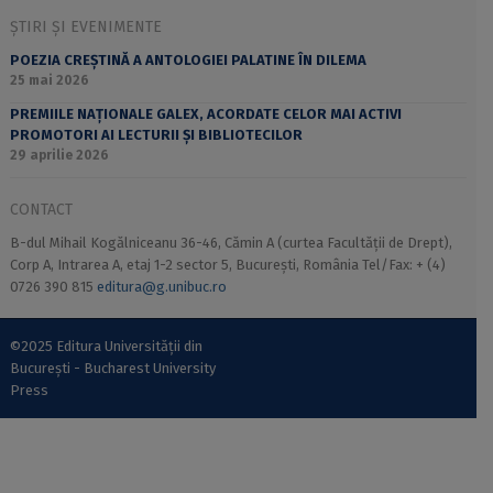
ȘTIRI ȘI EVENIMENTE
POEZIA CREȘTINĂ A ANTOLOGIEI PALATINE ÎN DILEMA
25 mai 2026
PREMIILE NAȚIONALE GALEX, ACORDATE CELOR MAI ACTIVI
PROMOTORI AI LECTURII ȘI BIBLIOTECILOR
29 aprilie 2026
CONTACT
B-dul Mihail Kogălniceanu 36-46, Cămin A (curtea Facultății de Drept),
Corp A, Intrarea A, etaj 1-2 sector 5, București, România Tel/Fax: + (4)
0726 390 815
editura@g.unibuc.ro
©2025 Editura Universității din
București - Bucharest University
Press