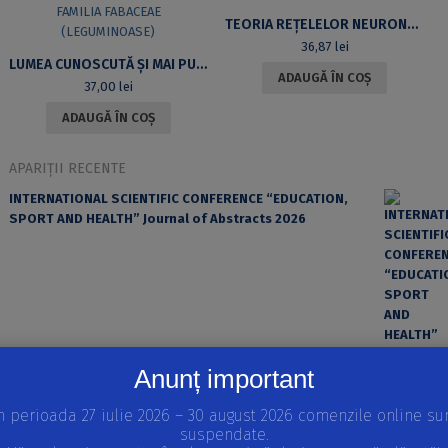
TEORIA REȚELELOR NEURONALE ARTIFICIALE. VOL. 1
36,87
lei
LUMEA CUNOSCUTĂ ȘI MAI PUȚIN CUNOSCUTĂ A PLANTELOR. FAMILIA FABACEAE (LEGUMINOASE)
ADAUGĂ ÎN COȘ
37,00
lei
ADAUGĂ ÎN COȘ
APARIȚII RECENTE
INTERNATIONAL SCIENTIFIC CONFERENCE “EDUCATION,
SPORT AND HEALTH” Journal of Abstracts 2026
Anunț important
n perioada 27 iulie 2026 – 30 august 2026 comenzile online su
suspendate.