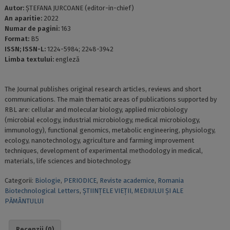
Autor:
ȘTEFANA JURCOANE (editor-in-chief)
An aparitie:
2022
Numar de pagini:
163
Format:
B5
ISSN; ISSN-L:
1224-5984; 2248-3942
Limba textului:
engleză
The Journal publishes original research articles, reviews and short
communications. The main thematic areas of publications supported by
RBL are: cellular and molecular biology, applied microbiology
(microbial ecology, industrial microbiology, medical microbiology,
immunology), functional genomics, metabolic engineering, physiology,
ecology, nanotechnology, agriculture and farming improvement
techniques, development of experimental methodology in medical,
materials, life sciences and biotechnology.
Categorii:
Biologie
,
PERIODICE
,
Reviste academice
,
Romania
Biotechnological Letters
,
ȘTIINȚELE VIEȚII, MEDIULUI ȘI ALE
PĂMÂNTULUI
Recenzii (0)