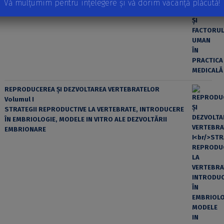
Vă mulțumim pentru înțelegere și vă dorim vacanță plăcută!
EROAREA ȘI FACTORUL UMAN ÎN PRACTICA MEDICALĂ
REPRODUCEREA ȘI DEZVOLTAREA VERTEBRATELOR
Volumul I
STRATEGII REPRODUCTIVE LA VERTEBRATE, INTRODUCERE
ÎN EMBRIOLOGIE, MODELE IN VITRO ALE DEZVOLTĂRII
EMBRIONARE