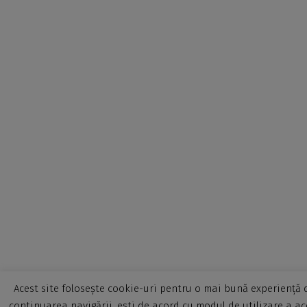
Acest site folosește cookie-uri pentru o mai bună experiență d
continuarea navigării, ești de acord cu modul de utilizare a ac