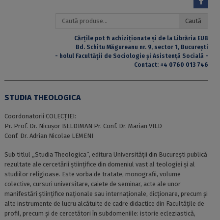
Caută
Caută
după:
Cărțile pot fi achiziționate și de la Librăria EUB
Bd. Schitu Măgureanu nr. 9, sector 1, București
- holul Facultății de Sociologie și Asistență Socială -
Contact:
+4 0760 013 746
STUDIA THEOLOGICA
Coordonatorii COLECȚIEI:
Pr. Prof. Dr. Nicuşor BELDIMAN Pr. Conf. Dr. Marian VILD
Conf. Dr. Adrian Nicolae LEMENI
Sub titlul „Studia Theologica”, editura Universităţii din Bucureşti publică
rezultate ale cercetării ştiinţifice din domeniul vast al teologiei şi al
studiilor religioase. Este vorba de tratate, monografii, volume
colective, cursuri universitare, caiete de seminar, acte ale unor
manifestări ştiinţifice naţionale sau internaţionale, dicţionare, precum şi
alte instrumente de lucru alcătuite de cadre didactice din Facultăţile de
profil, precum şi de cercetători în subdomeniile: istorie ecleziastică,