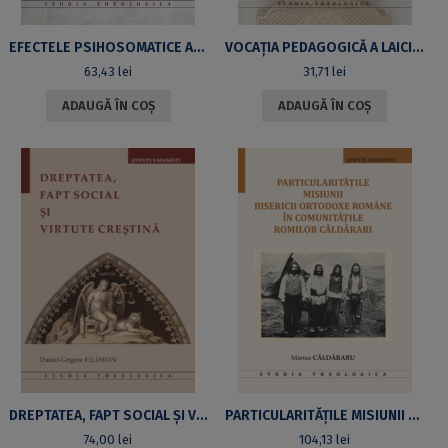
EFECTELE PSIHOSOMATICE ALE RUGĂCIUNII ÎN SPIRITUALITATEA FILOCALICĂ
VOCAȚIA PEDAGOGICĂ A LAICILOR ÎN BISERICĂ
63,43
lei
31,71
lei
ADAUGĂ ÎN COȘ
ADAUGĂ ÎN COȘ
DREPTATEA, FAPT SOCIAL ȘI VIRTUTE CREȘTINĂ
PARTICULARITĂȚILE MISIUNII BISERICII ORTODOXE ROMÂNE ÎN COMUNITĂȚILE ROMILOR CĂLDĂRARI
74,00
lei
104,13
lei