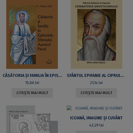
CĂSĂTORIA ȘI FAMILIA ÎN EPISTOLELE SFÂNTULUI APOSTOL PAVEL
SFÂNTUL EPIFANIE AL CIPRULUI. COMBATEREA GNOSTICISMULUI
15,86
lei
21,14
lei
CITEȘTE MAI MULT
CITEȘTE MAI MULT
ICOANĂ, IMAGINE ȘI CUVÂNT
42,29
lei