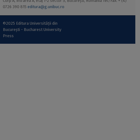
Corp A, Intrarea A, etaj 1-2 sector 5, București, România Tel/Fax: + (4)
0726 390 815
editura@g.unibuc.ro
©2025 Editura Universității din
București - Bucharest University
Press