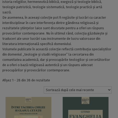
istoria religiilor, hermeneutică biblică, exegeză şi teologie biblică,
teologie patristică, teologie sistematică, teologie practică şi artă
sacră.
De asemenea, în aceeaşi colecţie pot fi regăsite şi lucrări cu caracter
interdisciplinar în care interferenţa dintre gândirea religioasă şi
rezultatele ştiinţelor laice sunt discutate pentru a oferi un răspuns
provocărilor contemporane. Nu în ultimul rând, colecţia găzduieşte şi
traduceri ale unor lucrări sau instrumente de lucru valoroase din
literatura internaţională specifică domeniului.
Volumele publicate în această colecţie reflectă contribuţia specialiştilor
din domeniul „teologie şi studii religioase” la cercetarea din
comunitatea academică, dar şi preocupările teologilor şi cercetătorilor
de a oferi o bază religioasă autentică şi un răspuns adecvat
preocupărilor şi provocărilor contemporane.
Sortat
Afișez 1 - 28 din 38 de rezultate
după
cele
mai
recente