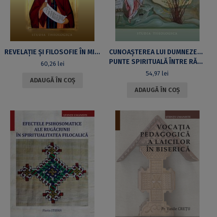
REVELAȚIE ȘI FILOSOFIE ÎN MISTAGOGIA SFÂNTULUI MAXIM MĂRTURISITORULO INTERPRETARE CONTEMPORANĂ A TEOLOGIEI MISTAGOGICE PATRISTICE
CUNOAȘTEREA LUI DUMNEZEU PRIN ÎNTUNERIC ȘI LUMINĂ LA SFÂNTUL IOAN AL CRUCII:
PUNTE SPIRITUALĂ ÎNTRE RĂSĂRIT ȘI APUS
60,26
lei
54,97
lei
ADAUGĂ ÎN COȘ
ADAUGĂ ÎN COȘ