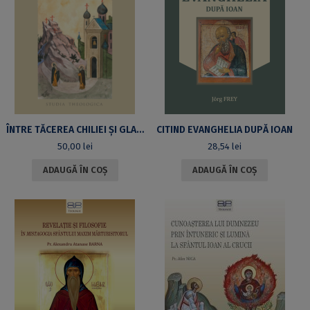
ÎNTRE TĂCEREA CHILIEI ȘI GLASUL CETĂȚII. TRADIȚIE ȘI ÎNNOIRE DUHOVNICEASCĂ ÎN VREMEA SFINȚILOR NIL SORSKI ȘI IOSIF DE VOLOKOLAMSK
CITIND EVANGHELIA DUPĂ IOAN
50,00
lei
28,54
lei
ADAUGĂ ÎN COȘ
ADAUGĂ ÎN COȘ