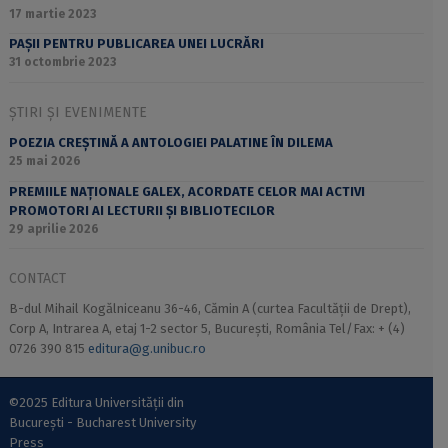
17 martie 2023
PAȘII PENTRU PUBLICAREA UNEI LUCRĂRI
31 octombrie 2023
ȘTIRI ȘI EVENIMENTE
POEZIA CREȘTINĂ A ANTOLOGIEI PALATINE ÎN DILEMA
25 mai 2026
PREMIILE NAȚIONALE GALEX, ACORDATE CELOR MAI ACTIVI
PROMOTORI AI LECTURII ȘI BIBLIOTECILOR
29 aprilie 2026
CONTACT
B-dul Mihail Kogălniceanu 36-46, Cămin A (curtea Facultății de Drept),
Corp A, Intrarea A, etaj 1-2 sector 5, București, România Tel/Fax: + (4)
0726 390 815
editura@g.unibuc.ro
©2025 Editura Universității din
București - Bucharest University
Press