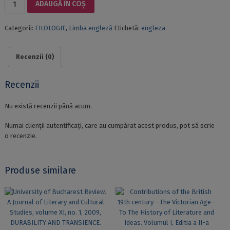
ADAUGĂ ÎN COȘ
THE
PLEASURES
Categorii:
FILOLOGIE
,
Limba engleză
Etichetă:
engleza
OF
THE
TEXT...
Recenzii (0)
Recenzii
Nu există recenzii până acum.
Numai clienții autentificați, care au cumpărat acest produs, pot să scrie
o recenzie.
Produse similare