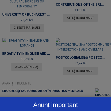
CONTRIBUTIONS OF THE BRITISH 19TH CENTURY – THE VICTORIAN AGE – TO THE HISTORY OF LITERATURE AND IDEAS. VOLUMUL I, EDITIA A II-A
33,83
lei
UNIVERSITY OF BUCHAREST REVIEW. A JOURNAL OF LITERARY AND CULTURAL STUDIES, VOLUME XI, NO. 1, 2009, DURABILITY AND TRANSIENCE. CULTURAL BORDERS OF TEMPORALITY
CITEȘTE MAI MULT
23,26
lei
CITEȘTE MAI MULT
ERGATIVITY IN ENGLISH AND ROMANCE
POSTCOLONIALISM/POSTCOMMUNISM. INTERSECTIONS AND OVERLAPS
50,70
lei
32,24
lei
ADAUGĂ ÎN COȘ
CITEȘTE MAI MULT
APARIȚII RECENTE
EROAREA ȘI FACTORUL UMAN ÎN PRACTICA MEDICALĂ
Anunț important