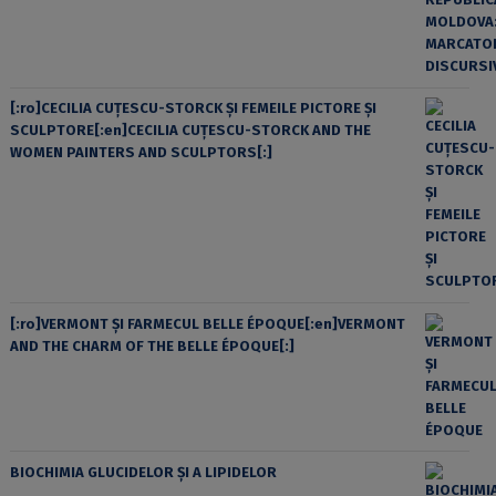
[:ro]CECILIA CUŢESCU-STORCK ŞI FEMEILE PICTORE ŞI
SCULPTORE[:en]CECILIA CUŢESCU-STORCK AND THE
WOMEN PAINTERS AND SCULPTORS[:]
[:ro]VERMONT ȘI FARMECUL BELLE ÉPOQUE[:en]VERMONT
AND THE CHARM OF THE BELLE ÉPOQUE[:]
BIOCHIMIA GLUCIDELOR ȘI A LIPIDELOR