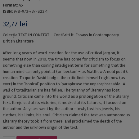
Format:
A5
ISBN:
978-973-737-823-1
32,77
lei
Colecția TEXT IN CONTEXT – ContBritLit: Essays in Contemporary
British Literature
After long years of word-creation for the use of critical jargon, it
seems that now, in 2010, the time has come for criticism to focus on
something else than coining intelligent term for something that the
human mind can only point at (or ‘beckon’ – as Matthew Arnold put it):
creation. To quote David Lodge, the critic finds himself right now (as
ever) in the ‘ironical’ position to ‘paraphrase the unparaphrasable’. A
wall of totalitarianism has fallen. The tyranny of literary has lost
ground. Criticism came into the world as a prolongation of the literary
text. It rejoiced at its victories, it mocked at its failures, it focused on
the author. As years went by, the author slowly lost his jewels, his
clothes, his limbs, his soul. Criticism claimed the text was autonomous.
Literary theory took it from there, and proclaimed the death of the
author and the unknown origin of the text.
Cantitate