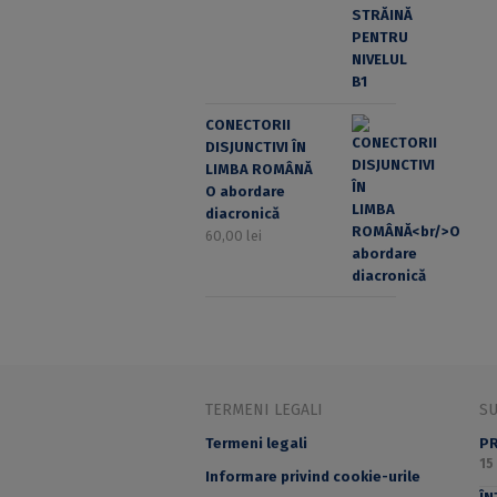
CONECTORII
DISJUNCTIVI ÎN
LIMBA ROMÂNĂ
O abordare
diacronică
60,00
lei
TERMENI LEGALI
S
Termeni legali
PR
15
Informare privind cookie-urile