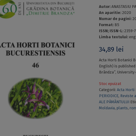
Autor:
ANASTASIU PAU
An aparitie:
2020
Numar de pagini:
2
Format:
B5
ISSN; ISSN-L:
2359-7
Limba textului:
eng
34,89
lei
Acta Horti Botanici 
English) is published
Brândza”, University
Stoc epuizat
Categorii:
Acta Horti
PERIODICE
,
Reviste 
ALE PĂMÂNTULUI
Eti
Moldavia
,
plants
,
rom