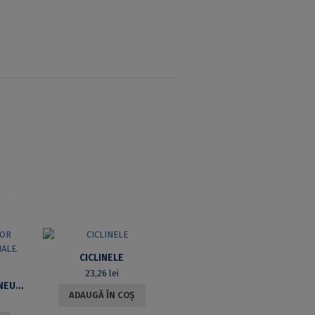
CICLINELE
23,26
lei
TEORIA REȚELELOR NEURONALE ARTIFICIALE. VOL. 1
ADAUGĂ ÎN COȘ