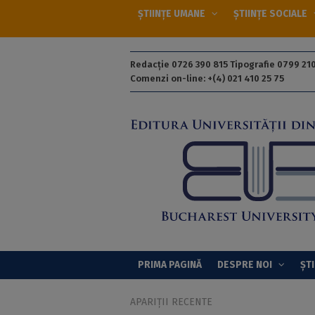
ȘTIINȚE UMANE
ȘTIINȚE SOCIALE
Redacție 0726 390 815 Tipografie 0799 210
Comenzi on-line: +(4) 021 410 25 75
PRIMA PAGINĂ
DESPRE NOI
ȘTI
APARIȚII RECENTE