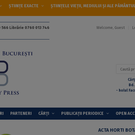
ȘTIINȚE EXACTE
ȘTIINȚELE VIEȚII, MEDIULUI ȘI ALE PĂMÂNTU
Welcome, Guest
L
 566 Librărie 0760 013 746
Caută
după:
Cărț
Bd.
- holul Fac
RI
PARTENERI
CĂRȚI
PUBLICAȚII PERIODICE
OPEN AC
ACTA HORTI BOT