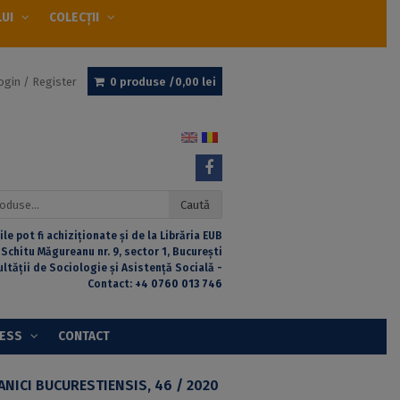
LUI
COLECȚII
ogin / Register
0 produse /
0,00
lei
Caută
ile pot fi achiziționate și de la Librăria EUB
 Schitu Măgureanu nr. 9, sector 1, București
ultății de Sociologie și Asistență Socială -
Contact:
+4 0760 013 746
CESS
CONTACT
ANICI BUCURESTIENSIS, 46 / 2020