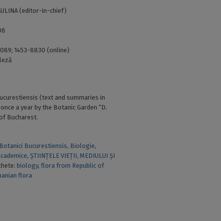
LINA (editor-in-chief)
08
089; 1453-8830 (online)
leză
Bucurestiensis (text and summaries in
 once a year by the Botanic Garden “D.
 of Bucharest.
 Botanici Bucurestiensis
,
Biologie
,
academice
,
ȘTIINȚELE VIEȚII, MEDIULUI ȘI
chete:
biology
,
flora from Republic of
anian flora