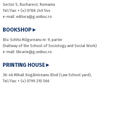
Sector 5, Bucharest, Romania
Tel/Fax: + (4) 0788 249 544
e-mail: editura@g.unibuc.ro
BOOKSHOP►
Blv. Schitu Măgureanu nr. 9, parter
(hallway of the School of Sociology and Social Work)
e-mail: librarie@g.unibuc.ro
PRINTING HOUSE►
36-46 Mihail Kogălniceanu Blvd (Law School yard),
Tel/Fax: + (4) 0799 210 566