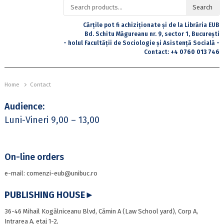
Search
Search
for:
Cărțile pot fi achiziționate și de la Librăria EUB
Bd. Schitu Măgureanu nr. 9, sector 1, București
- holul Facultății de Sociologie și Asistență Socială -
Contact:
+4 0760 013 746
Home
Contact
Audience:
Luni-Vineri 9,00 – 13,00
On-line orders
e-mail: comenzi-eub@unibuc.ro
PUBLISHING HOUSE►
36-46 Mihail Kogălniceanu Blvd, Cămin A (Law School yard), Corp A,
Intrarea A, etaj 1-2,