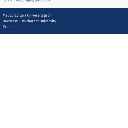
390 815
editura@g.unibuc.ro
©2025 Editura Universității din
București - Bucharest University
Press