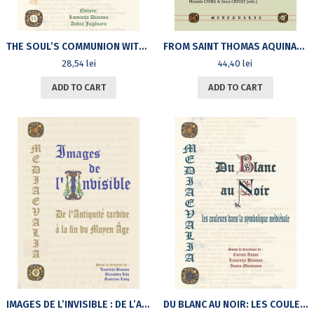
THE SOUL’S COMMUNION WITH GOD IN WESTERN AND BYZANTINE CHRISTIANITY
FROM SAINT THOMAS AQUINAS TO PETRARCH AND ERASMUS : THE IDENTITY AND ROLE OF THE INTELLECTUAL IN THE MIDDLE AGES
28,54
lei
44,40
lei
ADD TO CART
ADD TO CART
IMAGES DE L’INVISIBLE : DE L’ANTIQUITÉ TARDIVE À LA FIN DU MOYEN ÂGE
DU BLANC AU NOIR: LES COULEURS DANS LA SYMBOLIQUE MÉDIÉVALE