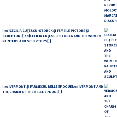
[:ro]CECILIA CUŢESCU-STORCK ŞI FEMEILE PICTORE ŞI
SCULPTORE[:en]CECILIA CUŢESCU-STORCK AND THE WOMEN
PAINTERS AND SCULPTORS[:]
[:ro]VERMONT ȘI FARMECUL BELLE ÉPOQUE[:en]VERMONT AND
THE CHARM OF THE BELLE ÉPOQUE[:]