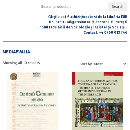
Search
Search
for:
Cărțile pot fi achiziționate și de la Librăria EUB
Bd. Schitu Măgureanu nr. 9, sector 1, București
- holul Facultății de Sociologie și Asistență Socială -
Contact:
+4 0760 013 746
MEDIAEVALIA
Sorted
Showing all 10 results
by
latest