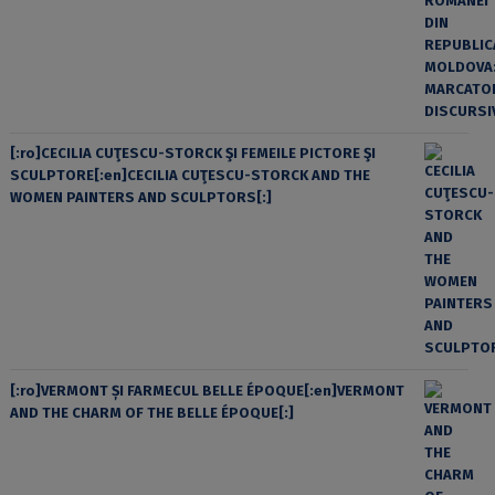
[:ro]CECILIA CUŢESCU-STORCK ŞI FEMEILE PICTORE ŞI
SCULPTORE[:en]CECILIA CUŢESCU-STORCK AND THE
WOMEN PAINTERS AND SCULPTORS[:]
[:ro]VERMONT ȘI FARMECUL BELLE ÉPOQUE[:en]VERMONT
AND THE CHARM OF THE BELLE ÉPOQUE[:]