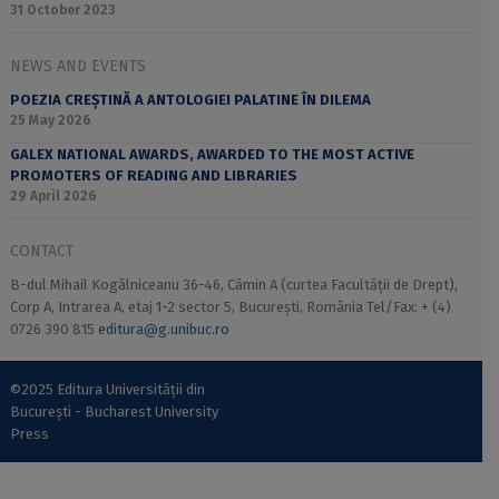
31 October 2023
NEWS AND EVENTS
POEZIA CREȘTINĂ A ANTOLOGIEI PALATINE ÎN DILEMA
25 May 2026
GALEX NATIONAL AWARDS, AWARDED TO THE MOST ACTIVE
PROMOTERS OF READING AND LIBRARIES
29 April 2026
CONTACT
B-dul Mihail Kogălniceanu 36-46, Cămin A (curtea Facultății de Drept),
Corp A, Intrarea A, etaj 1-2 sector 5, București, România Tel/Fax: + (4)
0726 390 815
editura@g.unibuc.ro
©2025 Editura Universității din
București - Bucharest University
Press