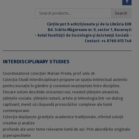
Search
Search
for:
Cărțile pot fi achiziționate și de la Librăria EUB
Bd. Schitu Măgureanu nr. 9, sector 1, București
- holul Facultății de Sociologie și Asistență Socială -
Contact:
+4 0760 013 746
INTERDISCIPLINARY STUDIES
Coordonatorul colecției: Marian Preda, prof. univ. dr.
Colecția Studii Interdisciplinare propune un spațiu intelectual autentic
pentru inovație în gândire și conexiuni neașteptate între discipline.
Fiecare volum deschide orizonturi noi, reunind științele umaniste,
științele sociale, științele naturii, artele și tehnologia într-un dialog
captivant, menit să răspundă provocărilor complexe ale lumii
contemporane.
Colecția depășește granițele academice tradiționale, oferind soluții
creative și analize
profunde ale unor teme relevante lumii de azi. Prin abordările originale
și perspectivele