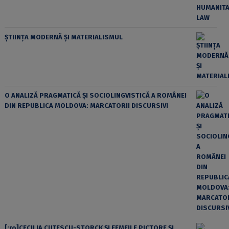
ȘTIINȚA MODERNĂ ȘI MATERIALISMUL
O ANALIZĂ PRAGMATICĂ ȘI SOCIOLINGVISTICĂ A ROMÂNEI
DIN REPUBLICA MOLDOVA: MARCATORII DISCURSIVI
[:ro]CECILIA CUŢESCU-STORCK ŞI FEMEILE PICTORE ŞI