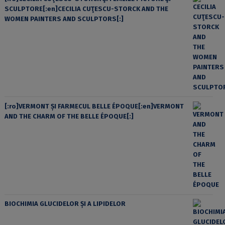
SCULPTORE[:en]CECILIA CUŢESCU-STORCK AND THE
WOMEN PAINTERS AND SCULPTORS[:]
[:ro]VERMONT ȘI FARMECUL BELLE ÉPOQUE[:en]VERMONT
AND THE CHARM OF THE BELLE ÉPOQUE[:]
BIOCHIMIA GLUCIDELOR ȘI A LIPIDELOR