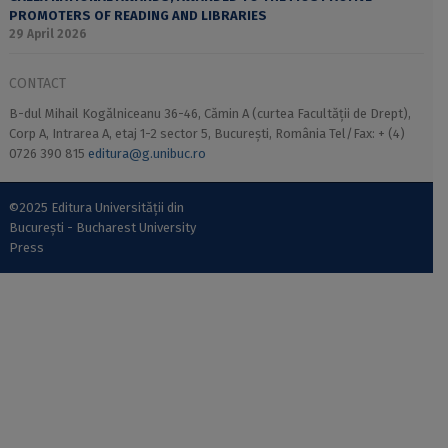
PROMOTERS OF READING AND LIBRARIES
29 April 2026
CONTACT
B-dul Mihail Kogălniceanu 36-46, Cămin A (curtea Facultății de Drept),
Corp A, Intrarea A, etaj 1-2 sector 5, București, România Tel/Fax: + (4)
0726 390 815
editura@g.unibuc.ro
©2025 Editura Universității din
București - Bucharest University
Press