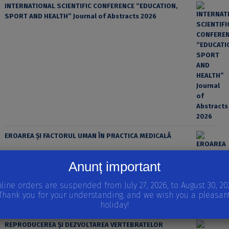
INTERNATIONAL SCIENTIFIC CONFERENCE “EDUCATION,
SPORT AND HEALTH” Journal of Abstracts 2026
EROAREA ȘI FACTORUL UMAN ÎN PRACTICA MEDICALĂ
Anunț important
line orders are suspended from July 27, 2026, to August 30, 20
Thank you for your understanding, and we wish you a pleasan
holiday!
REPRODUCEREA ȘI DEZVOLTAREA VERTEBRATELOR