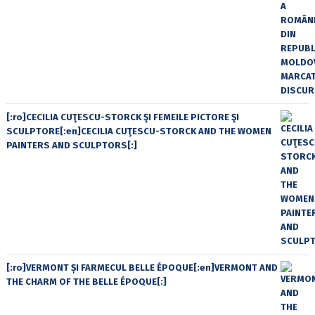
[:ro]CECILIA CUŢESCU-STORCK ŞI FEMEILE PICTORE ŞI
SCULPTORE[:en]CECILIA CUŢESCU-STORCK AND THE WOMEN
PAINTERS AND SCULPTORS[:]
[:ro]VERMONT ȘI FARMECUL BELLE ÉPOQUE[:en]VERMONT AND
THE CHARM OF THE BELLE ÉPOQUE[:]