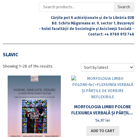
Search
Search
for:
Cărțile pot fi achiziționate și de la Librăria EUB
Bd. Schitu Măgureanu nr. 9, sector 1, București
- holul Facultății de Sociologie și Asistență Socială -
Contact:
+4 0760 013 746
SLAVIC
Sorted
Showing 1–28 of 194 results
by
latest
MORFOLOGIA LIMBII POLONE
FLEXIUNEA VERBALĂ ȘI PĂRȚILE DE VORBIRE NEFLEXIBILE
54,97
lei
ADD TO CART