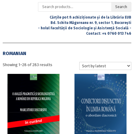
Search
Search
for:
Cărțile pot fi achiziționate și de la Librăria EUB
Bd. Schitu Măgureanu nr. 9, sector 1, București
- holul Facultății de Sociologie și Asistență Socială -
Contact:
+4 0760 013 746
ROMANIAN
Sorted
Showing 1–28 of 283 results
by
latest