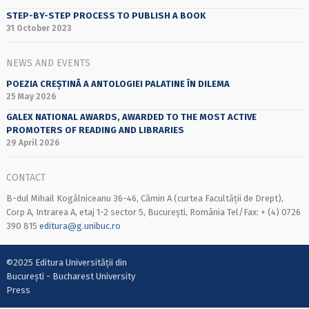
STEP-BY-STEP PROCESS TO PUBLISH A BOOK
31 October 2023
NEWS AND EVENTS
POEZIA CREȘTINĂ A ANTOLOGIEI PALATINE ÎN DILEMA
25 May 2026
GALEX NATIONAL AWARDS, AWARDED TO THE MOST ACTIVE
PROMOTERS OF READING AND LIBRARIES
29 April 2026
CONTACT
B-dul Mihail Kogălniceanu 36-46, Cămin A (curtea Facultății de Drept),
Corp A, Intrarea A, etaj 1-2 sector 5, București, România Tel/Fax: + (4) 0726
390 815
editura@g.unibuc.ro
©2025 Editura Universității din
București - Bucharest University
Press