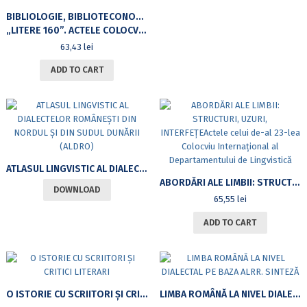
BIBLIOLOGIE, BIBLIOTECONOMIE, ȘTIINȚE ALE INFORMĂRII ȘI DOCUMENTĂRII: REPERE ISTORICE ȘI CONTEMPORANE
„LITERE 160”. ACTELE COLOCVIULUI ANIVERSAR AL FACULTĂȚII DE LITERE, UNIVERSITATEA DIN BUCUREȘTI (2–4 NOIEMBRIE 2023)
63,43
lei
ADD TO CART
ATLASUL LINGVISTIC AL DIALECTELOR ROMÂNEȘTI DIN NORDUL ȘI DIN SUDUL DUNĂRII (ALDRO)
ABORDĂRI ALE LIMBII: STRUCTURI, UZURI, INTERFEȚEACTELE CELUI DE-AL 23-LEA COLOCVIU INTERNAȚIONAL AL DEPARTAMENTULUI DE LINGVISTICĂ
DOWNLOAD
65,55
lei
ADD TO CART
O ISTORIE CU SCRIITORI ȘI CRITICI LITERARI
LIMBA ROMÂNĂ LA NIVEL DIALECTAL PE BAZA ALRR. SINTEZĂ