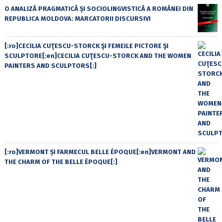
O ANALIZĂ PRAGMATICĂ ȘI SOCIOLINGVISTICĂ A ROMÂNEI DIN
REPUBLICA MOLDOVA: MARCATORII DISCURSIVI
[:ro]CECILIA CUŢESCU-STORCK ŞI FEMEILE PICTORE ŞI
SCULPTORE[:en]CECILIA CUŢESCU-STORCK AND THE WOMEN
PAINTERS AND SCULPTORS[:]
[:ro]VERMONT ȘI FARMECUL BELLE ÉPOQUE[:en]VERMONT AND
THE CHARM OF THE BELLE ÉPOQUE[:]