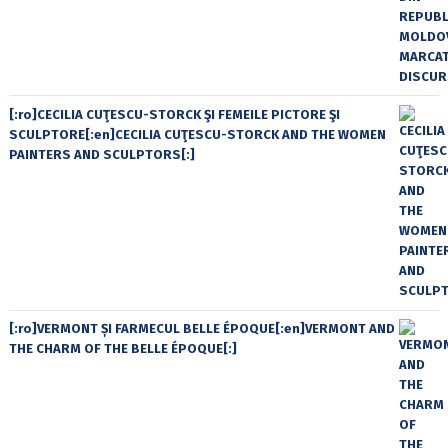
[:ro]CECILIA CUŢESCU-STORCK ŞI FEMEILE PICTORE ŞI
SCULPTORE[:en]CECILIA CUŢESCU-STORCK AND THE WOMEN
PAINTERS AND SCULPTORS[:]
[:ro]VERMONT ȘI FARMECUL BELLE ÉPOQUE[:en]VERMONT AND
THE CHARM OF THE BELLE ÉPOQUE[:]