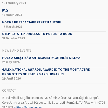
15 February 2023
FAQ
13 March 2023
NORME DE REDACTARE PENTRU AUTORI
17 March 2023
STEP-BY-STEP PROCESS TO PUBLISH A BOOK
31 October 2023
NEWS AND EVENTS
POEZIA CREȘTINĂ A ANTOLOGIEI PALATINE ÎN DILEMA
25 May 2026
GALEX NATIONAL AWARDS, AWARDED TO THE MOST ACTIVE
PROMOTERS OF READING AND LIBRARIES
29 April 2026
CONTACT
B-dul Mihail Kogălniceanu 36-46, Cămin A (curtea Facultății de Drept),
Corp A, Intrarea A, etaj 1-2 sector 5, București, România Tel/Fax: + (4) 0726
390 815
editura@g.unibuc.ro