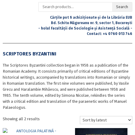
Search
Search
for:
Cărțile pot fi achiziționate și de la Librăria EUB
Bd. Schitu Măgureanu nr. 9, sector 1, București
- holul Facultății de Sociologie și Asistență Socială -
Contact:
+4 0760 013 746
SCRIPTORES BYZANTINI
The Scriptores Byzantini collection began in 1958 as a publication of the
Romanian Academy. It consists primarily of critical editions of Byzantine
historical writings, accompanied by translations into Romanian or simply
in Romanian translation. The first nine volumes were published, by Vasile
Grecu and Haralambie Mihăescu, and were published between 1958 and
1985. The tenth volume, edited by Simona Nicolae, rekindles the series
with a critical edition and translation of the paraenetic works of Manuel
Palaeologus.
Sorted
Showing all 2 results
by
latest