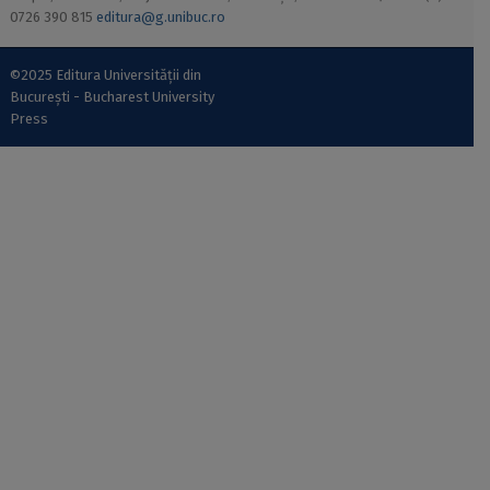
0726 390 815
editura@g.unibuc.ro
©2025 Editura Universității din
București - Bucharest University
Press