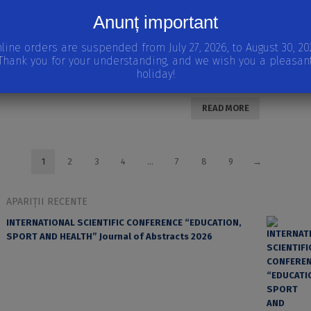
Anunț important
GEOPATTERNS, VOLUME 6, 2021
line orders are suspended from July 27, 2026, to August 30, 20
Thank you for your understanding, and we wish you a pleasan
DOWNLOAD
holiday!
UNIVERSITY OF BUCHAREST REVIEW. LITERARY AND CULTURAL STUDIES SERIES (UBR), VOLUME IX, NUMBER 2, 2019 (NEW SERIES)
READ MORE
1
2
3
4
…
7
8
9
→
APARIȚII RECENTE
INTERNATIONAL SCIENTIFIC CONFERENCE “EDUCATION,
SPORT AND HEALTH” Journal of Abstracts 2026