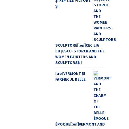
ŞI FEMEILE PICTORE
ŞI
SCULPTORE[:en]CECILIA
CUŢESCU-STORCK AND THE
WOMEN PAINTERS AND
SCULPTORS[:]
[:ro]VERMONT ȘI
FARMECUL BELLE
ÉPOQUE[:en]VERMONT AND