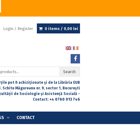
Login / Register
0 items /
0,00
lei
Search
țile pot fi achiziționate și de la Librăria EUB
. Schitu Măgureanu nr. 9, sector 1, București
acultății de Sociologie și Asistență Socială -
Contact:
+4 0760 013 746
SS
CONTACT