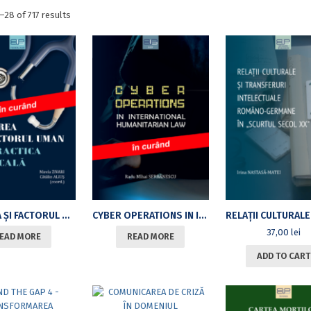
Sorted
–28 of 717 results
by
latest
EROAREA ȘI FACTORUL UMAN ÎN PRACTICA MEDICALĂ
CYBER OPERATIONS IN INTERNATIONAL HUMANITARIAN LAW
37,00
lei
EAD MORE
READ MORE
ADD TO CART