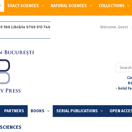
EXACT SCIENCES
NATURAL SCIENCES
COLLECTIONS
Welcome, Guest
0 566 Librărie 0760 013 746
Search
for:
Căr
Bd
- holul F
PARTNERS
BOOKS
SERIAL PUBLICATIONS
OPEN ACCE
 SCIENCES