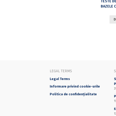
BAZELE CERCETĂRILOR OPERAȚIONALE, MICR
D
LEGAL TERMS
Legal Terms
S
P
Informare privind cookie-urile
3
Politica de confidențialitate
P
1
F
1