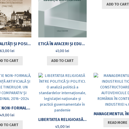
ADD TO CART
ÎNTRE REALITĂȚI ȘI POSIBILITĂȚI. PRIMUL AN UNIVERSITAR DUPĂ REFORMA ÎNVĂȚĂMÂNTULUI (1948/1949)
ETICĂ ÎN AFACERI ȘI EDUCAȚIE UNIVERSITARĂINTEGRAREA VALORILOR MORALE ÎN VIITORUL MANAGEMENTULUI
63,00
lei
41,00
lei
DD TO CART
ADD TO CART
EDUCAȚIE NON-FORMALĂ, INTELIGENȚĂ ARTIFICIALĂ ȘI VALORILE TINERILOR. UN STUDIU COMPARATIV ȘI LONGITUDINAL 2016–2024
49,00
lei
LIBERTATEA RELIGIOASĂ ÎNTRE POLITICĂ ȘI POLITICI. O ANALIZĂ POLITICĂ A STANDARDELOR INTERNAȚIONALE, LEGISLAȚIEI NAȚIONALE ȘI PRACTICII GUVERNAMENTALE ÎN PANDEMIE
READ MORE
DD TO CART
45,00
lei