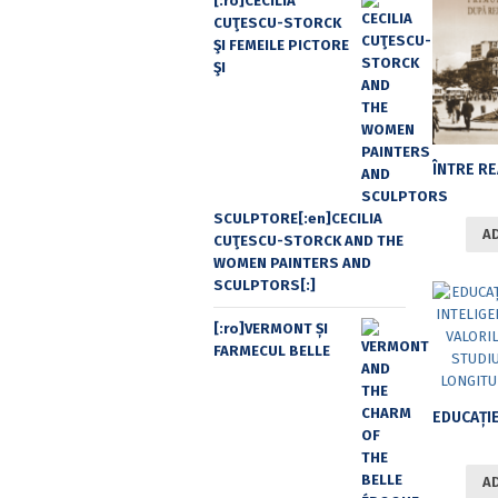
[:ro]CECILIA
CUŢESCU-STORCK
ŞI FEMEILE PICTORE
ŞI
SCULPTORE[:en]CECILIA
A
CUŢESCU-STORCK AND THE
WOMEN PAINTERS AND
SCULPTORS[:]
[:ro]VERMONT ȘI
FARMECUL BELLE
A