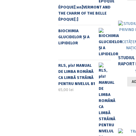
ÉPOQUE[:en]VERMONT AND
THE CHARM OF THE BELLE
ÉPOQUE[:]
BIOCHIMIA
GLUCIDELOR ȘI A
LIPIDELOR
RAPORT N
RLS, pls! MANUAL
DE LIMBA ROMÂNĂ
CA LIMBĂ STRĂINĂ
A
PENTRU NIVELUL B1
65,00
lei