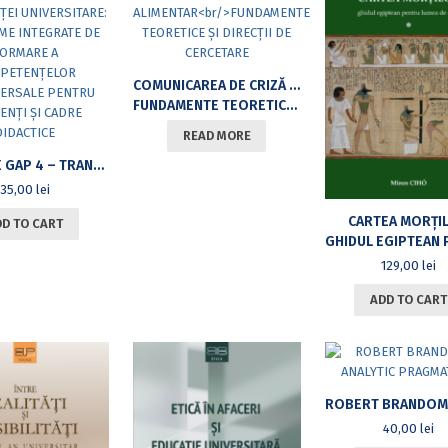
COMUNICAREA DE CRIZĂ ÎN DOMENIUL ALIMENTAR
FUNDAMENTE TEORETICE ȘI DIRECȚII DE CERCETARE
READ MORE
MIND THE GAP 4 – TRANSFORMAREA EXPERIENȚEI UNIVERSITARE: PROGRAME INTEGRATE DE FORMARE A COMPETENȚELOR TRANSVERSALE PENTRU STUDENȚI ȘI CADRE DIDACTICE
35,00
lei
CARTEA MORȚI
DD TO CART
GHIDUL EGIPTEAN PENTRU LUMEA 
129,00
lei
ADD TO CART
40,00
lei