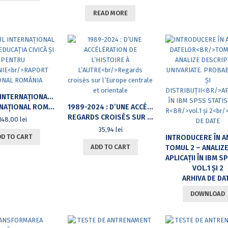
READ MORE
STUDIUL INTERNAȚIONAL PRIVIND EDUCAȚIA CIVICĂ ȘI PENTRU CETĂȚENIE
AȚIONAL ROMÂNIA
1989-2024 : D’UNE ACCÉLÉRATION DE L’HISTOIRE À L’AUTRE
REGARDS CROISÉS SUR L’EUROPE CENTRALE ET ORIENTALE
148,00
lei
35,94
lei
DD TO CART
ADD TO CART
TOMUL 2 – ANALIZE DESCRIPTIVE UNIVARIATE. PROBABILITĂȚI 
APLICAȚII ÎN IBM SPSS STATIST
VOL.1 ȘI 2
ARHIVA DE DA
DOWNLOAD