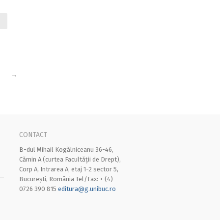
→
CONTACT
B-dul Mihail Kogălniceanu 36-46,
Cămin A (curtea Facultății de Drept),
Corp A, Intrarea A, etaj 1-2 sector 5,
București, România Tel/Fax: + (4)
0726 390 815
editura@g.unibuc.ro