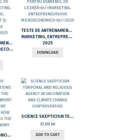
TESTE DE ANTRENAMENT PENTRU EXAMENUL DE LICENȚĂ
MARKETING, ENTREPRENEURSHIP, MICROECONOMICS
TESTE DE ANTRENAMENT PENTRU EXAMENUL DE LICENȚĂ
2025
REA AFACERILOR
DOWNLOAD
SCIENCE SKEPTICISM TEMPORAL AND RELIGIOUS AGENCY IN VACCINATION AND CLIMATE CHANGE CONTROVERSIES
37,00
lei
ADD TO CART
THE IMPACT OF ECONOMIC PERCEPTIONS ON SUPPORT FOR THE INCUMBENT GOVERNMENT: TESTING DIFFERENT PERSPECTIVES ON HOW INDIVIDUALS ASSESS THE STATE OF THE ECONOMY