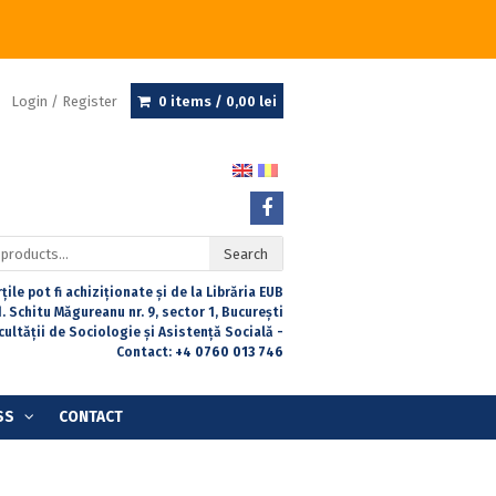
Login / Register
0 items /
0,00
lei
Search
țile pot fi achiziționate și de la Librăria EUB
. Schitu Măgureanu nr. 9, sector 1, București
acultății de Sociologie și Asistență Socială -
Contact:
+4 0760 013 746
SS
CONTACT