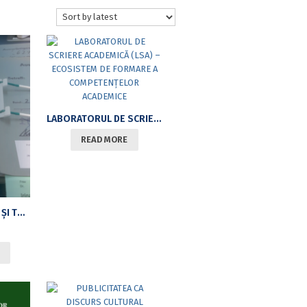
LABORATORUL DE SCRIERE ACADEMICĂ (LSA) – ECOSISTEM DE FORMARE A COMPETENȚELOR ACADEMICE
READ MORE
RELAȚII CULTURALE ȘI TRANSFERURI INTELECTUALE ROMÂNO-GERMANE ÎN „SCURTUL SECOL XX”