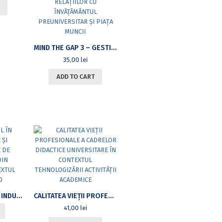
MIND THE GAP 3 – GESTIONAREA TRANZIȚIILOR EDUCAȚIONALE LA NIVELUL ÎNVĂȚĂMÂNTULUI SUPERIOR DIN PERSPECTIVA RELAȚIILOR CU ÎNVĂȚĂMÂNTUL PREUNIVERSITAR ȘI PIAȚA MUNCII
35,00
lei
ADD TO CART
MANAGEMENTUL ÎN INDUSTRIILE TIC ȘI CONSTRUCTOARE DE AUTOVEHICULE DIN ROMÂNIA ÎN CONTEXTUL INDUSTRIEI 4.0
CALITATEA VIEȚII PROFESIONALE A CADRELOR DIDACTICE UNIVERSITARE ÎN CONTEXTUL TEHNOLOGIZĂRII ACTIVITĂȚII ACADEMICE
41,00
lei