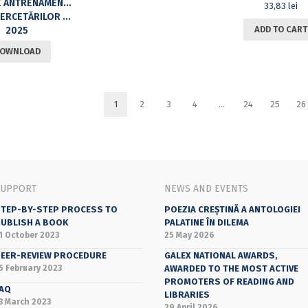
TESTE DE ANTRENAMENT PENTRU EXAMENUL DE LICENȚĂ
33,83
lei
OECONOMIE, MACROECONOMIE CANTITATIVĂ, CIBERNETICĂ ECONOMICĂ
ADD TO CART
2025
OWNLOAD
1
2
3
4
…
24
25
26
SUPPORT
NEWS AND EVENTS
TEP-BY-STEP PROCESS TO
POEZIA CREȘTINĂ A ANTOLOGIEI
UBLISH A BOOK
PALATINE ÎN DILEMA
1 October 2023
25 May 2026
EER-REVIEW PROCEDURE
GALEX NATIONAL AWARDS,
5 February 2023
AWARDED TO THE MOST ACTIVE
PROMOTERS OF READING AND
AQ
LIBRARIES
3 March 2023
29 April 2026