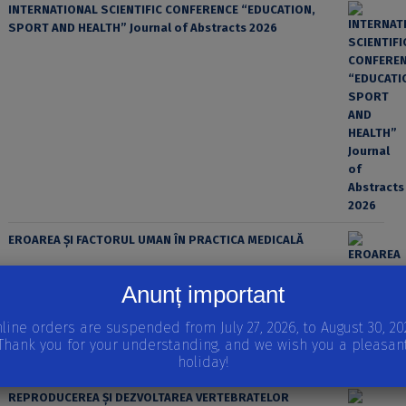
INTERNATIONAL SCIENTIFIC CONFERENCE “EDUCATION,
SPORT AND HEALTH” Journal of Abstracts 2026
EROAREA ȘI FACTORUL UMAN ÎN PRACTICA MEDICALĂ
Anunț important
line orders are suspended from July 27, 2026, to August 30, 20
Thank you for your understanding, and we wish you a pleasan
holiday!
REPRODUCEREA ȘI DEZVOLTAREA VERTEBRATELOR