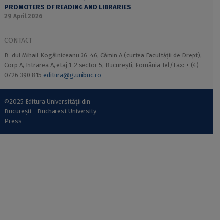
PROMOTERS OF READING AND LIBRARIES
29 April 2026
CONTACT
B-dul Mihail Kogălniceanu 36-46, Cămin A (curtea Facultății de Drept),
Corp A, Intrarea A, etaj 1-2 sector 5, București, România Tel/Fax: + (4)
0726 390 815
editura@g.unibuc.ro
©2025 Editura Universității din
București - Bucharest University
Press