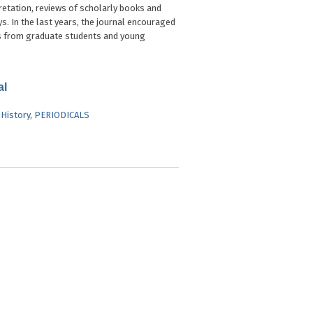
retation, reviews of scholarly books and
s. In the last years, the journal encouraged
s from graduate students and young
al
,
History
,
PERIODICALS