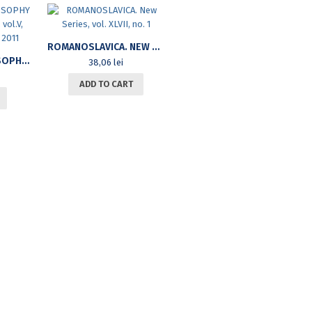
ROMANOSLAVICA. NEW SERIES, VOL. XLVII, NO. 1
ANALYTICAL PHILOSOPHY ROMANIAN REVIEW, VOL.V, NR.1, JANUARY – JUNE 2011
38,06
lei
ADD TO CART