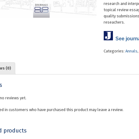
research and interp
topical review essay
quality submission
reseachers.
See journ
Categories:
Annals
ws (0)
s
no reviews yet.
ed in customers who have purchased this product may leave a review.
d products