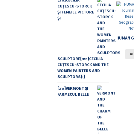
[:ro]CECILIA
CUŢESCU-STORCK
ŞI FEMEILE PICTORE
ŞI
A
SCULPTORE[:en]CECILIA
CUŢESCU-STORCK AND THE
WOMEN PAINTERS AND
SCULPTORS[:]
[:ro]VERMONT ȘI
FARMECUL BELLE