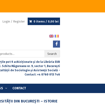
Login / Register
0 items /
0,00
lei
Search
țile pot fi achiziționate și de la Librăria EUB
. Schitu Măgureanu nr. 9, sector 1, București
acultății de Sociologie și Asistență Socială -
Contact:
+4 0760 013 746
SS
CONTACT
SITĂȚII DIN BUCUREȘTI – ISTORIE