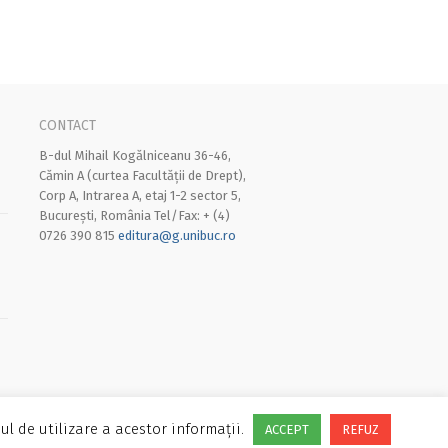
CONTACT
B-dul Mihail Kogălniceanu 36-46,
Cămin A (curtea Facultății de Drept),
Corp A, Intrarea A, etaj 1-2 sector 5,
București, România Tel/Fax: + (4)
0726 390 815
editura@g.unibuc.ro
ul de utilizare a acestor informații.
ACCEPT
REFUZ