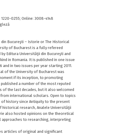
: 1220-0255; Online: 3008-4148
gleză
i din Bucureşti – Istorie or The Historical
rsity of Bucharest is a fully refereed
 by Editura Universităţii din Bucureşti and
 kind in Romania. It is published in one issue
6 and in two issues per year starting 2011.
nal of the University of Bucharest was
oment if its inception, to promoting
It published a number of the most reputed
 of the last decades, but it also welcomed
from international scholars. Open to topics
 of history since Antiquity to the present
f historical research, Analele Universităţii
orie also hosted opinions on the theoretical
 approaches to researching, interpreting
s articles of original and significant