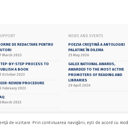
SUPPORT
NEWS AND EVENTS
ORME DE REDACTARE PENTRU
POEZIA CREȘTINĂ A ANTOLOGIEI
UTORI
PALATINE ÎN DILEMA
7 March 2023
25 May 2026
TEP-BY-STEP PROCESS TO
GALEX NATIONAL AWARDS,
UBLISH A BOOK
AWARDED TO THE MOST ACTIVE
1 October 2023
PROMOTERS OF READING AND
LIBRARIES
EER-REVIEW PROCEDURE
29 April 2026
5 February 2023
AQ
3 March 2023
nță de vizitare. Prin continuarea navigării, ești de acord cu mod
Bucharest University Press