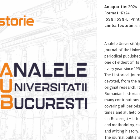
An aparitie:
2024
Format:
17/24
ISSN; ISSN-L:
Print
Limba textului:
en
Analele Universităţi
Journal of the Unive
periodical published
one of eldest of its
every year since 195
The Historical Jour
devoted, from the m
original research. 
Romanian historians
many contributions 
covering all periods
times and all field o
din Bucureşti – Ist
and methodological
and writing history.
The journal publishe