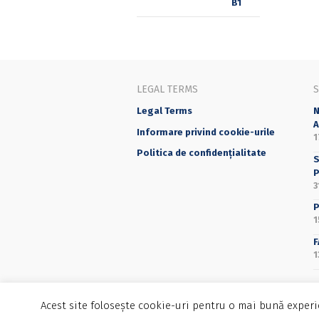
LEGAL TERMS
Legal Terms
N
A
Informare privind cookie-urile
1
Politica de confidențialitate
S
P
3
P
1
F
1
Acest site folosește cookie-uri pentru o mai bună experie
©2025 Editura Universității din București - 