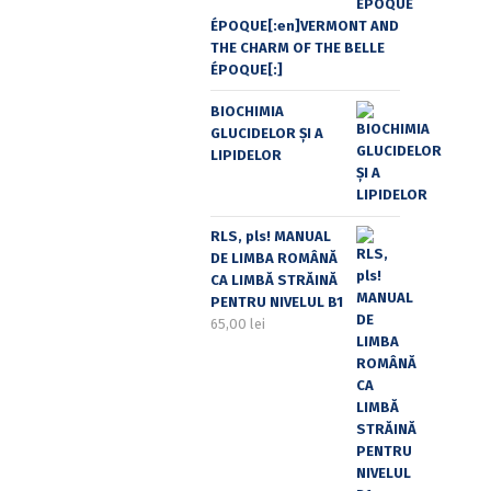
ÉPOQUE[:en]VERMONT AND
THE CHARM OF THE BELLE
ÉPOQUE[:]
BIOCHIMIA
GLUCIDELOR ȘI A
LIPIDELOR
RLS, pls! MANUAL
DE LIMBA ROMÂNĂ
CA LIMBĂ STRĂINĂ
PENTRU NIVELUL B1
65,00
lei