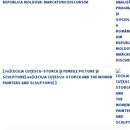
REPUBLICA MOLDOVA: MARCATORII DISCURSIVI
[:ro]CECILIA CUŢESCU-STORCK ŞI FEMEILE PICTORE ŞI
SCULPTORE[:en]CECILIA CUŢESCU-STORCK AND THE WOMEN
PAINTERS AND SCULPTORS[:]