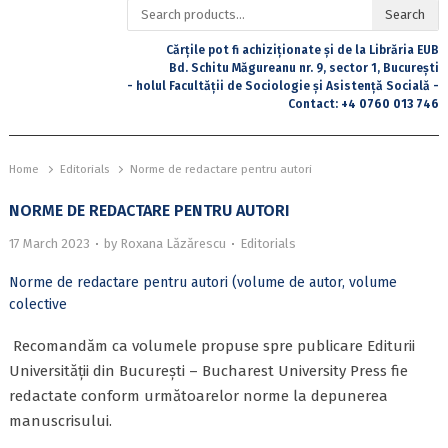
Search
Search
for:
Cărțile pot fi achiziționate și de la Librăria EUB
Bd. Schitu Măgureanu nr. 9, sector 1, București
- holul Facultății de Sociologie și Asistență Socială -
Contact:
+4 0760 013 746
Home
Editorials
Norme de redactare pentru autori
NORME DE REDACTARE PENTRU AUTORI
17 March 2023
by
Roxana Lăzărescu
Editorials
Norme de redactare pentru autori (volume de autor, volume
colective
Recomandăm ca volumele propuse spre publicare Editurii
Universității din București – Bucharest University Press fie
redactate conform următoarelor norme la depunerea
manuscrisului.