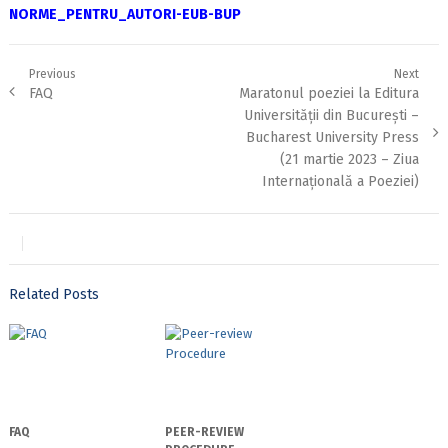
NORME_PENTRU_AUTORI-EUB-BUP
Post
Previous
Next
Previous
Next
FAQ
Maratonul poeziei la Editura
navigation
post:
post:
Universității din București –
Bucharest University Press
(21 martie 2023 – Ziua
Internațională a Poeziei)
Related Posts
FAQ
PEER-REVIEW