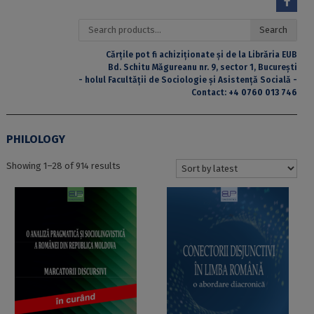
Search
Search
for:
Cărțile pot fi achiziționate și de la Librăria EUB
Bd. Schitu Măgureanu nr. 9, sector 1, București
- holul Facultății de Sociologie și Asistență Socială -
Contact:
+4 0760 013 746
PHILOLOGY
Sorted
Showing 1–28 of 914 results
by
latest