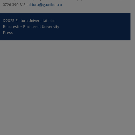
0726 390 815
editura@g.unibuc.ro
©2025 Editura Universității din
București - Bucharest University
Press