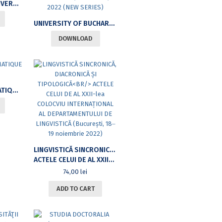
ANNALS OF THE UNIVERSITY OF BUCHAREST PHILOSOPHYSERIES 2022 NUMBER II
UNIVERSITY OF BUCHAREST REVIEW. LITERARY AND CULTURAL STUDIES SERIES (UBR), VOLUME XII, NUMBER 2, 2022 (NEW SERIES)
DOWNLOAD
BULLETIN MATHEMATIQUE 4/2023
LINGVISTICĂ SINCRONICĂ, DIACRONICĂ ȘI TIPOLOGICĂ
ACTELE CELUI DE AL XXII-LEA COLOCVIU INTERNAȚIONAL AL DEPARTAMENTULUI DE LINGVISTICĂ (BUCUREȘTI, 18‒19 NOIEMBRIE 2022)
74,00
lei
ADD TO CART