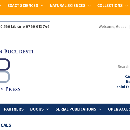
EXACT SCIENCES
NATURAL SCIENCES
COLLECTIONS
Welcome, Guest
0 566 Librărie 0760 013 746
Search
for:
Căr
Bd
- holul F
PARTNERS
BOOKS
SERIAL PUBLICATIONS
OPEN ACCE
ICALS