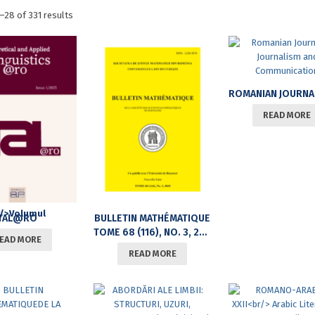
Sorted
–28 of 331 results
by
latest
READ MORE
TAL@RO
BULLETIN MATHÉMATIQUE
TOME 68 (116), NO. 3, 2025
EAD MORE
READ MORE