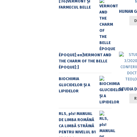
[:ro]VERMONT ȘI
FARMECUL BELLE
D
ÉPOQUE[:en]VERMONT AND
THE CHARM OF THE BELLE
ÉPOQUE[:]
BIOCHIMIA
GLUCIDELOR ȘI A
LIPIDELOR
R
RLS, pls! MANUAL
DE LIMBA ROMÂNĂ
CA LIMBĂ STRĂINĂ
PENTRU NIVELUL B1