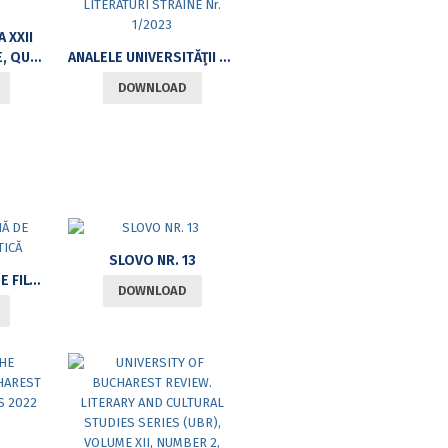
 XXII
VADIS?
ANALELE UNIVERSITĂŢII BUCUREŞTI LIMBI ŞI LITERATURI STRĂINE NR. 1/2023
DOWNLOAD
SLOVO NR. 13
REVISTA ROMÂNĂ DE FILOSOFIE ANALITICĂ
DOWNLOAD