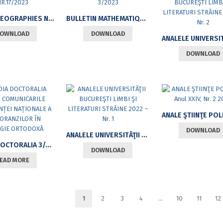
HUMAN GEOGRAPHIES NR.17/2023
BULLETIN MATHEMATIQUE 3/2023
OWNLOAD
DOWNLOAD
DOWNLOAD
DOWNLOAD
ANALELE UNIVERSITĂŢII BUCUREŞTI LIMBI ŞI LITERATURI STRĂINE 2022 – NR. 1
STUDIA DOCTORALIA 3/2020 COMUNICARILE CONFERINȚEI NAȚIONALE A DOCTORANZILOR ÎN TEOLOGIE ORTODOXĂ
DOWNLOAD
EAD MORE
1
2
3
4
…
10
11
12