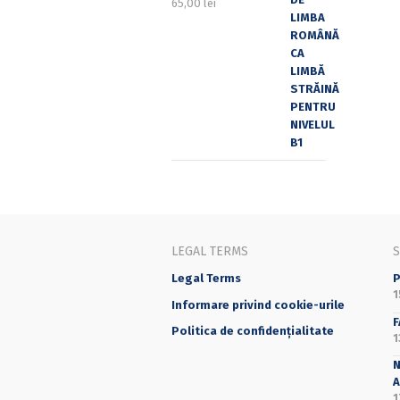
65,00
lei
LEGAL TERMS
Legal Terms
P
1
Informare privind cookie-urile
F
Politica de confidențialitate
1
N
A
1