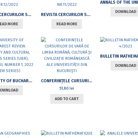
DOWNLOAD
REVISTA CERCURILOR STUDENȚEȘTI ALE DEPARTAMENTULUI DE LIMBA ȘI LITERATURA FRANCEZĂ (RCSDLLF) NR.12/2023
REVISTA CERCURILOR STUDENȚEȘTI ALE DEPARTAMENTULUI DE LIMBA ȘI LITERATURA FRANCEZĂ (RCSDLLF) NR.11/2022
EAD MORE
READ MORE
DOWNLOAD
UNIVERSITY OF BUCHAREST REVIEW. LITERARY AND CULTURAL STUDIES SERIES (UBR), VOLUME XII, NUMBER 1, 2022 (NEW SERIES)
CONFERINȚELE CURSURILOR DE VARĂ DE LIMBA ROMÂNĂ, CULTURĂ ȘI CIVILIZAȚIE ROMÂNEASCĂ ALE UNIVERSITĂȚII DIN BUCUREȘTI
51,80
lei
OWNLOAD
ADD TO CART