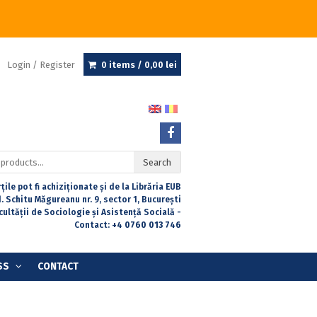
Login / Register
0 items /
0,00
lei
Search
țile pot fi achiziționate și de la Librăria EUB
. Schitu Măgureanu nr. 9, sector 1, București
acultății de Sociologie și Asistență Socială -
Contact:
+4 0760 013 746
SS
CONTACT