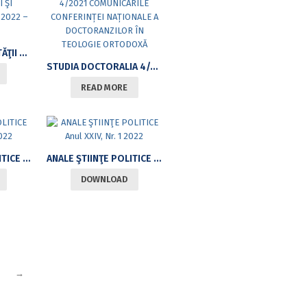
ANALELE UNIVERSITĂŢII BUCUREŞTI LIMBI ŞI LITERATURI STRĂINE 2022 – NR. 2
STUDIA DOCTORALIA 4/2021 COMUNICARILE CONFERINȚEI NAȚIONALE A DOCTORANZILOR ÎN TEOLOGIE ORTODOXĂ
READ MORE
ANALE ŞTIINŢE POLITICE ANUL XXIV, NR. 2 2022
ANALE ŞTIINŢE POLITICE ANUL XXIV, NR. 1 2022
DOWNLOAD
→