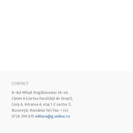
CONTACT
B-dul Mihail Kogălniceanu 36-46,
Cămin A (curtea Facultății de Drept),
Corp A, Intrarea A, etaj 1-2 sector 5,
București, România Tel/Fax: + (4)
0726 390 815
editura@g.unibuc.ro