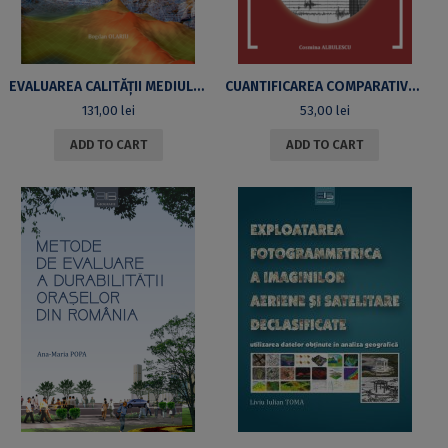
EVALUAREA CALITĂȚII MEDIULUI ÎN ARIILE PROTEJATE. PARCUL NATURAL BUCEGI
CUANTIFICAREA COMPARATIVĂ MULTICRITERIALĂ A VULNERABILITĂȚII SEISMICE URBANE ÎN MOLDOVA
131,00
lei
53,00
lei
ADD TO CART
ADD TO CART