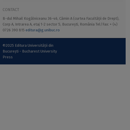
CONTACT
B-dul Mihail Kogălniceanu 36-46, Cămin A (curtea Facultății de Drept),
Corp A, Intrarea A, etaj 1-2 sector 5, București, România Tel/Fax: + (4)
0726 390 815
editura@g.unibuc.ro
©2025 Editura Universității din
București - Bucharest University
Press