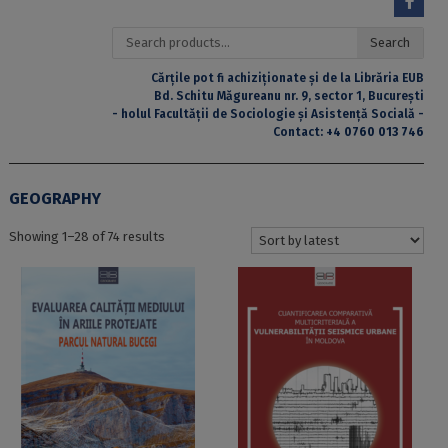
Search
Search
for:
Cărțile pot fi achiziționate și de la Librăria EUB
Bd. Schitu Măgureanu nr. 9, sector 1, București
- holul Facultății de Sociologie și Asistență Socială -
Contact:
+4 0760 013 746
GEOGRAPHY
Sorted
Showing 1–28 of 74 results
by
latest