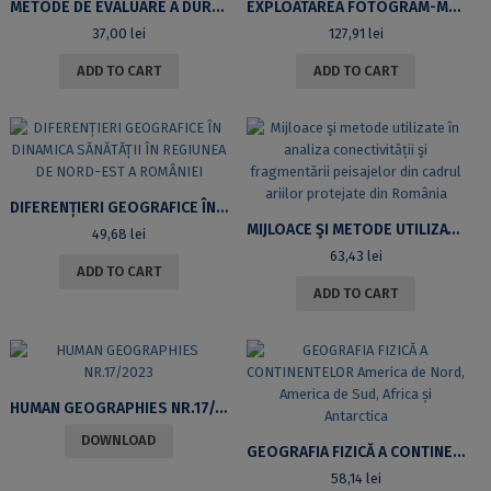
METODE DE EVALUARE A DURABILITĂȚII ORAȘELOR DIN ROMÂNIA
EXPLOATAREA FOTOGRAM-METRICĂ A IMAGINILOR AERIENE ȘI SATELITARE DECLASIFICATE. UTILIZAREA DATELOR OBȚINUTE ÎN ANALIZA GEOGRAFICĂ
37,00
lei
127,91
lei
ADD TO CART
ADD TO CART
DIFERENȚIERI GEOGRAFICE ÎN DINAMICA SĂNĂTĂȚII ÎN REGIUNEA DE NORD-EST A ROMÂNIEI
MIJLOACE ŞI METODE UTILIZATE ÎN ANALIZA CONECTIVITĂȚII ŞI FRAGMENTĂRII PEISAJELOR DIN CADRUL ARIILOR PROTEJATE DIN ROMÂNIA
49,68
lei
63,43
lei
ADD TO CART
ADD TO CART
HUMAN GEOGRAPHIES NR.17/2023
DOWNLOAD
GEOGRAFIA FIZICĂ A CONTINENTELOR AMERICA DE NORD, AMERICA DE SUD, AFRICA ȘI ANTARCTICA
58,14
lei