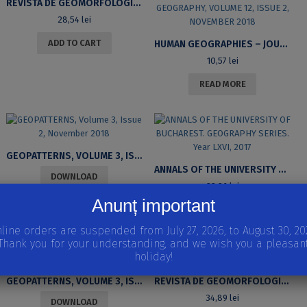
REVISTA DE GEOMORFOLOGIE VOL. 20/2018
28,54
lei
ADD TO CART
HUMAN GEOGRAPHIES – JOURNAL OF STUDIES AND RESEARCH IN HUMAN GEOGRAPHY, VOLUME 12, ISSUE 2, NOVEMBER 2018
10,57
lei
READ MORE
GEOPATTERNS, VOLUME 3, ISSUE 2, NOVEMBER 2018
ANNALS OF THE UNIVERSITY OF BUCHAREST. GEOGRAPHY SERIES. YEAR LXVI, 2017
DOWNLOAD
23,26
lei
Anunț important
READ MORE
line orders are suspended from July 27, 2026, to August 30, 20
Thank you for your understanding, and we wish you a pleasan
holiday!
GEOPATTERNS, VOLUME 3, ISSUE 1, APRIL 2018
REVISTA DE GEOMORFOLOGIE VOL. 19/2017
34,89
lei
DOWNLOAD