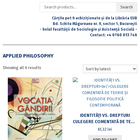
Search
Search
for:
Cărțile pot fi achiziționate și de la Librăria EUB
Bd. Schitu Măgureanu nr. 9, sector 1, București
- holul Facultății de Sociologie și Asistență Socială -
Contact:
+4 0760 013 746
APPLIED PHILOSOPHY
Sorted
Showing all 6 results
by
latest
IDENTITĂȚI VS. DREPTURI
CULEGERE COMENTATĂ DE TEORIE ȘI FILOSOFIE POLITICĂ CONTEMPORANĂ
61,32
lei
ADD TO CART