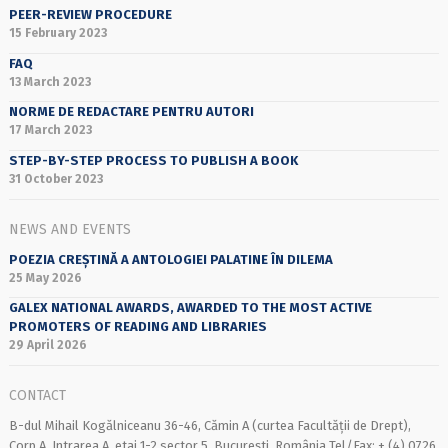
PEER-REVIEW PROCEDURE
15 February 2023
FAQ
13 March 2023
NORME DE REDACTARE PENTRU AUTORI
17 March 2023
STEP-BY-STEP PROCESS TO PUBLISH A BOOK
31 October 2023
NEWS AND EVENTS
POEZIA CREȘTINĂ A ANTOLOGIEI PALATINE ÎN DILEMA
25 May 2026
GALEX NATIONAL AWARDS, AWARDED TO THE MOST ACTIVE
PROMOTERS OF READING AND LIBRARIES
29 April 2026
CONTACT
B-dul Mihail Kogălniceanu 36-46, Cămin A (curtea Facultății de Drept),
Corp A, Intrarea A, etaj 1-2 sector 5, București, România Tel/Fax: + (4) 0726