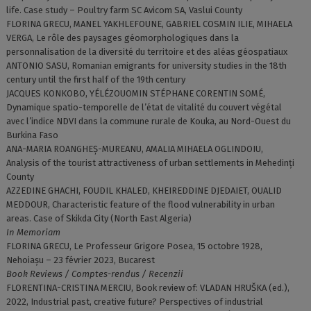
life. Case study – Poultry farm SC Avicom SA, Vaslui County
FLORINA GRECU, MANEL YAKHLEFOUNE, GABRIEL COSMIN ILIE, MIHAELA
VERGA, Le rôle des paysages géomorphologiques dans la
personnalisation de la diversité du territoire et des aléas géospatiaux
ANTONIO SASU, Romanian emigrants for university studies in the 18th
century until the first half of the 19th century
JACQUES KONKOBO, YÉLÉZOUOMIN STÉPHANE CORENTIN SOMÉ,
Dynamique spatio-temporelle de l’état de vitalité du couvert végétal
avec l’indice NDVI dans la commune rurale de Kouka, au Nord-Ouest du
Burkina Faso
ANA-MARIA ROANGHEȘ-MUREANU, AMALIA MIHAELA OGLINDOIU,
Analysis of the tourist attractiveness of urban settlements in Mehedinţi
County
AZZEDINE GHACHI, FOUDIL KHALED, KHEIREDDINE DJEDAIET, OUALID
MEDDOUR, Characteristic feature of the flood vulnerability in urban
areas. Case of Skikda City (North East Algeria)
In Memoriam
FLORINA GRECU, Le Professeur Grigore Posea, 15 octobre 1928,
Nehoiaşu – 23 février 2023, Bucarest
Book Reviews / Comptes-rendus / Recenzii
FLORENTINA-CRISTINA MERCIU, Book review of: VLADAN HRUŠKA (ed.),
2022, Industrial past, creative future? Perspectives of industrial