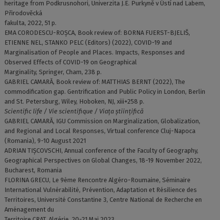
heritage from Podkrusnohori, Univerzita J.E. Purkyně v Ústí nad Labem,
Přirodověcká
fakulta, 2022, 51 p.
EMA CORODESCU-ROȘCA, Book review of: BORNA FUERST-BJELIŠ,
ETIENNE NEL, STANKO PELC (Editors) (2022), COVID-19 and
Marginalisation of People and Places. Impacts, Responses and
Observed Effects of COVID-19 on Geographical
Marginality, Springer, Cham, 238 p.
GABRIEL CAMARĂ, Book review of: MATTHIAS BERNT (2022), The
commodification gap. Gentrification and Public Policy in London, Berlin
and St. Petersburg, Wiley, Hoboken, NJ, xiii+258 p.
Scientific life / Vie scientifique / Viața științifică
GABRIEL CAMARĂ, IGU Commission on Marginalization, Globalization,
and Regional and Local Responses, Virtual conference Cluj-Napoca
(Romania), 9-10 August 2021
ADRIAN TIȘCOVSCHI, Annual conference of the Faculty of Geography,
Geographical Perspectives on Global Changes, 18-19 November 2022,
Bucharest, Romania
FLORINA GRECU, Le 9ème Rencontre Algéro-Roumaine, Séminaire
International Vulnérabilité, Prévention, Adaptation et Résilience des
Territoires, Université Constantine 3, Centre National de Recherche en
Aménagement du
Territoire CRAT, Algérie, 20-21 Mai 2023