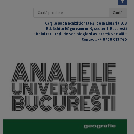
Caută
Caută
după:
Cărțile pot fi achiziționate și de la Librăria EUB
Bd. Schitu Măgureanu nr. 9, sector 1, București
- holul Facultății de Sociologie și Asistență Socială -
Contact:
+4 0760 013 746