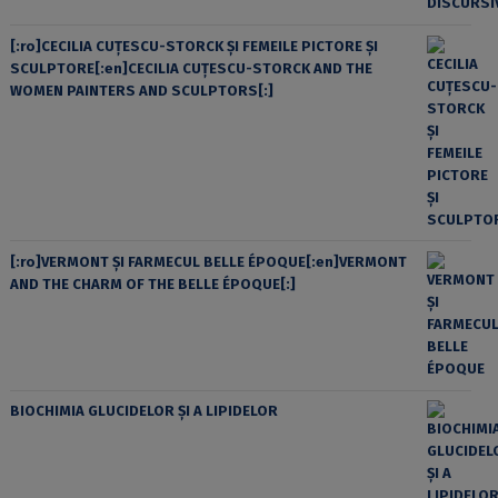
[:ro]CECILIA CUŢESCU-STORCK ŞI FEMEILE PICTORE ŞI
SCULPTORE[:en]CECILIA CUŢESCU-STORCK AND THE
WOMEN PAINTERS AND SCULPTORS[:]
[:ro]VERMONT ȘI FARMECUL BELLE ÉPOQUE[:en]VERMONT
AND THE CHARM OF THE BELLE ÉPOQUE[:]
BIOCHIMIA GLUCIDELOR ȘI A LIPIDELOR