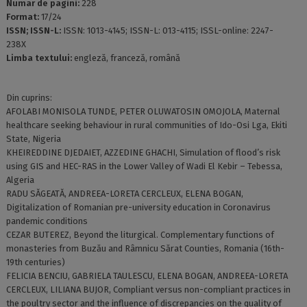
Numar de pagini:
228
Format:
17/24
ISSN; ISSN-L:
ISSN: 1013-4145; ISSN-L: 013-4115; ISSL-online: 2247-
238X
Limba textului:
engleză, franceză, română
Din cuprins:
AFOLABI MONISOLA TUNDE, PETER OLUWATOSIN OMOJOLA, Maternal
healthcare seeking behaviour in rural communities of Ido-Osi Lga, Ekiti
State, Nigeria
KHEIREDDINE DJEDAIET, AZZEDINE GHACHI, Simulation of flood’s risk
using GIS and HEC-RAS in the Lower Valley of Wadi El Kebir – Tebessa,
Algeria
RADU SĂGEATĂ, ANDREEA-LORETA CERCLEUX, ELENA BOGAN,
Digitalization of Romanian pre-university education in Coronavirus
pandemic conditions
CEZAR BUTEREZ, Beyond the liturgical. Complementary functions of
monasteries from Buzău and Râmnicu Sărat Counties, Romania (16th-
19th centuries)
FELICIA BENCIU, GABRIELA TAULESCU, ELENA BOGAN, ANDREEA-LORETA
CERCLEUX, LILIANA BUJOR, Compliant versus non-compliant practices in
the poultry sector and the influence of discrepancies on the quality of