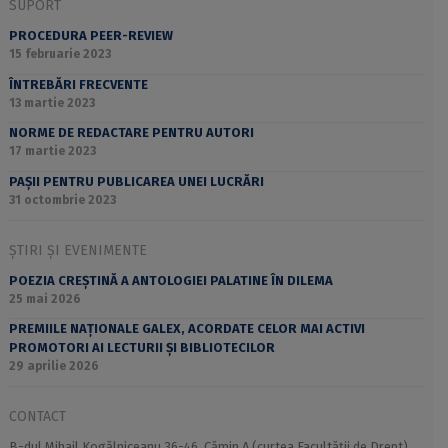
SUPORT
PROCEDURA PEER-REVIEW
15 februarie 2023
ÎNTREBĂRI FRECVENTE
13 martie 2023
NORME DE REDACTARE PENTRU AUTORI
17 martie 2023
PAȘII PENTRU PUBLICAREA UNEI LUCRĂRI
31 octombrie 2023
ȘTIRI ȘI EVENIMENTE
POEZIA CREȘTINĂ A ANTOLOGIEI PALATINE ÎN DILEMA
25 mai 2026
PREMIILE NAȚIONALE GALEX, ACORDATE CELOR MAI ACTIVI
PROMOTORI AI LECTURII ȘI BIBLIOTECILOR
29 aprilie 2026
CONTACT
B-dul Mihail Kogălniceanu 36-46, Cămin A (curtea Facultății de Drept),