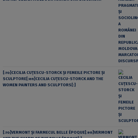
[:ro]CECILIA CUŢESCU-STORCK ŞI FEMEILE PICTORE ŞI
SCULPTORE[:en]CECILIA CUŢESCU-STORCK AND THE
WOMEN PAINTERS AND SCULPTORS[:]
[:ro]VERMONT ȘI FARMECUL BELLE ÉPOQUE[:en]VERMONT