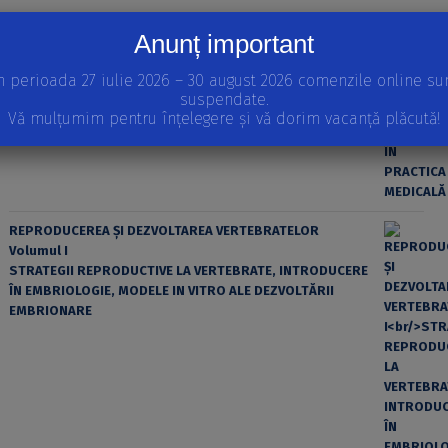
APARIȚII RECENTE
Anunț important
EROAREA ȘI FACTORUL UMAN ÎN PRACTICA MEDICALĂ
n perioada 27 iulie 2026 – 30 august 2026 comenzile online su
suspendate.
Vă mulțumim pentru înțelegere și vă dorim vacanță plăcută!
REPRODUCEREA ȘI DEZVOLTAREA VERTEBRATELOR
Volumul I
STRATEGII REPRODUCTIVE LA VERTEBRATE, INTRODUCERE
ÎN EMBRIOLOGIE, MODELE IN VITRO ALE DEZVOLTĂRII
EMBRIONARE