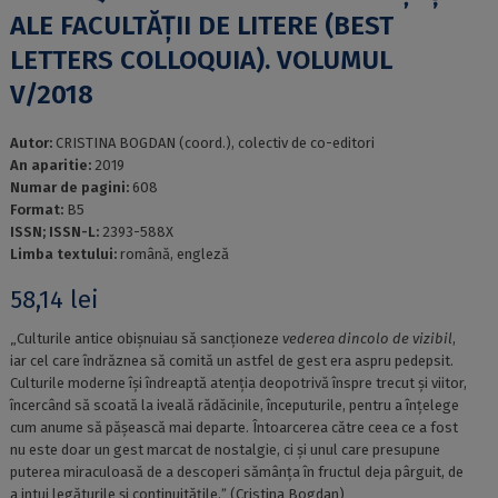
ALE FACULTĂŢII DE LITERE (BEST
LETTERS COLLOQUIA). VOLUMUL
V/2018
Autor:
CRISTINA BOGDAN (coord.), colectiv de co-editori
An aparitie:
2019
Numar de pagini:
608
Format:
B5
ISSN; ISSN-L:
2393-588X
Limba textului:
română, engleză
58,14
lei
„Culturile antice obișnuiau să sancționeze
vederea dincolo de vizibil
,
iar cel care îndrăznea să comită un astfel de gest era aspru pedepsit.
Culturile moderne își îndreaptă atenția deopotrivă înspre trecut și viitor,
încercând să scoată la iveală rădăcinile, începuturile, pentru a înțelege
cum anume să pășească mai departe. Întoarcerea către ceea ce a fost
nu este doar un gest marcat de nostalgie, ci și unul care presupune
puterea miraculoasă de a descoperi sămânța în fructul deja pârguit, de
a intui legăturile și continuitățile.ˮ (Cristina Bogdan)