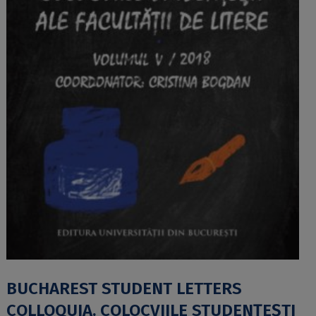
BUCHAREST STUDENT LETTERS
COLLOQUIA. COLOCVIILE STUDENŢEŞTI