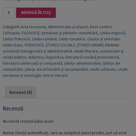
Cantitate
ADAUGĂ ÎN COȘ
BUCHAREST
STUDENT
Categorii:
Acta recurenta
,
Administrație și afaceri
,
Best Letters
LETTERS
Colloquia
,
FILOLOGIE
,
Jurnalism și științele comunicării
,
Limba engleză
,
COLLOQUIA.
Limba franceză
,
Limba română
,
Limbi romanice, clasice și orientale
,
COLOCVIILE
Limbi slave
,
PERIODICE
,
ȘTIINȚE SOCIALE
,
ȘTIINȚE UMANE
Etichete:
STUDENŢEŞTI
asistență managerială și administrativă
,
atudii literare
,
comunicare și
ALE
relații publice
,
didactica
,
lingvistica
,
literatură română premodernă
,
FACULTĂŢII
literatură universală și comparată
,
științe administrative
,
Ştiinţe ale
DE
comunicării
,
științe ale informării și documentării
,
studii culturale
,
studii
LITERE
europene și etnologie
,
teorie literară
(Best
Letters
Colloquia).
Recenzii (0)
VOLUMUL
V/2018
Recenzii
Nu există recenzii până acum.
Numai clienții autentificați, care au cumpărat acest produs, pot să scrie