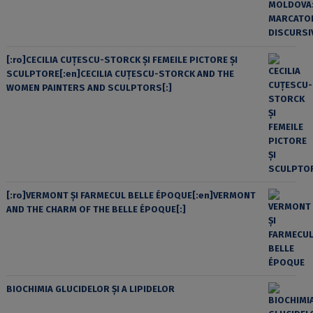
[:ro]CECILIA CUŢESCU-STORCK ŞI FEMEILE PICTORE ŞI
SCULPTORE[:en]CECILIA CUŢESCU-STORCK AND THE
WOMEN PAINTERS AND SCULPTORS[:]
[:ro]VERMONT ȘI FARMECUL BELLE ÉPOQUE[:en]VERMONT
AND THE CHARM OF THE BELLE ÉPOQUE[:]
BIOCHIMIA GLUCIDELOR ȘI A LIPIDELOR