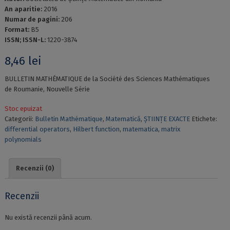
An aparitie:
2016
Numar de pagini:
206
Format:
B5
ISSN; ISSN-L:
1220-3874
8,46
lei
BULLETIN MATHÉMATIQUE de la Société des Sciences Mathématiques
de Roumanie, Nouvelle Série
Stoc epuizat
Categorii:
Bulletin Mathématique
,
Matematică
,
ȘTIINȚE EXACTE
Etichete:
differential operators
,
Hilbert function
,
matematica
,
matrix
polynomials
Recenzii (0)
Recenzii
Nu există recenzii până acum.