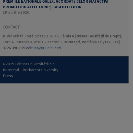
PREMIILE NAȚIONALE GALEX, ACORDATE CELOR MAI ACTIVI
PROMOTORI AI LECTURII ȘI BIBLIOTECILOR
29 aprilie 2026
CONTACT
B-dul Mihail Kogălniceanu 36-46, Cămin A (curtea Facultății de Drept),
Corp A, Intrarea A, etaj 1-2 sector 5, București, România Tel/Fax: + (4)
0726 390 815
editura@g.unibuc.ro
©2025 Editura Universității din
București - Bucharest University
Press