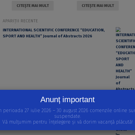
CITEȘTE MAI MULT
CITEȘTE MAI MULT
APARIȚII RECENTE
INTERNATIONAL SCIENTIFIC CONFERENCE “EDUCATION,
SPORT AND HEALTH” Journal of Abstracts 2026
Anunț important
EROAREA ȘI FACTORUL UMAN ÎN PRACTICA MEDICALĂ
n perioada 27 iulie 2026 – 30 august 2026 comenzile online su
suspendate.
Vă mulțumim pentru înțelegere și vă dorim vacanță plăcută!