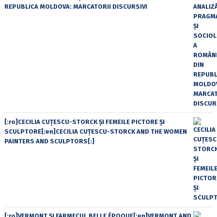
REPUBLICA MOLDOVA: MARCATORII DISCURSIVI
[:ro]CECILIA CUŢESCU-STORCK ŞI FEMEILE PICTORE ŞI
SCULPTORE[:en]CECILIA CUŢESCU-STORCK AND THE WOMEN
PAINTERS AND SCULPTORS[:]
[:ro]VERMONT ȘI FARMECUL BELLE ÉPOQUE[:en]VERMONT AND