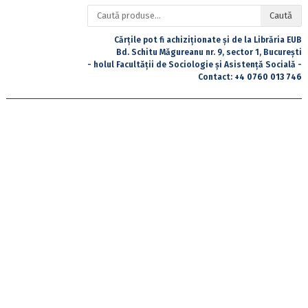
Caută
Caută
după:
Cărțile pot fi achiziționate și de la Librăria EUB
Bd. Schitu Măgureanu nr. 9, sector 1, București
- holul Facultății de Sociologie și Asistență Socială -
Contact:
+4 0760 013 746