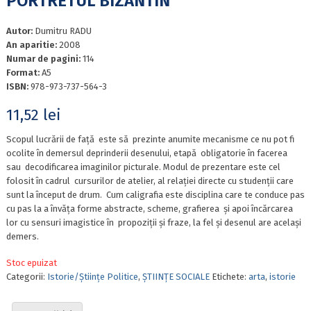
PORTRETUL BIZANTIN
Autor:
Dumitru RADU
An aparitie:
2008
Numar de pagini:
114
Format:
A5
ISBN:
978-973-737-564-3
11,52
lei
Scopul lucrării de față este să prezinte anumite mecanisme ce nu pot fi
ocolite în demersul deprinderii desenului, etapă obligatorie în facerea
sau decodificarea imaginilor picturale. Modul de prezentare este cel
folosit în cadrul cursurilor de atelier, al relației directe cu studenții care
sunt la început de drum. Cum caligrafia este disciplina care te conduce pas
cu pas la a învăța forme abstracte, scheme, grafierea și apoi încărcarea
lor cu sensuri imagistice în propoziții și fraze, la fel și desenul are același
demers.
Stoc epuizat
Categorii:
Istorie/Științe Politice
,
ȘTIINȚE SOCIALE
Etichete:
arta
,
istorie