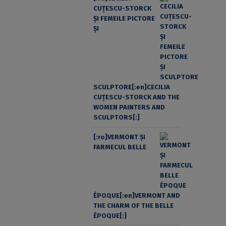
CUŢESCU-STORCK
ŞI FEMEILE PICTORE
ŞI
SCULPTORE[:en]CECILIA
CUŢESCU-STORCK AND THE
WOMEN PAINTERS AND
SCULPTORS[:]
[:ro]VERMONT ȘI
FARMECUL BELLE
ÉPOQUE[:en]VERMONT AND
THE CHARM OF THE BELLE
ÉPOQUE[:]