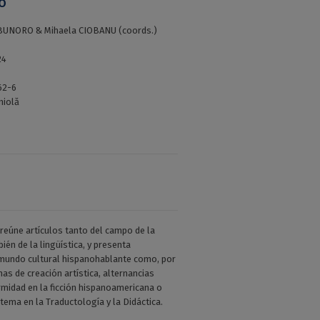
NO
a BUNORO & Mihaela CIOBANU (coords.)
24
62-6
niolă
reúne artículos tanto del campo de la
ién de la lingüística, y presenta
 mundo cultural hispanohablante como, por
as de creación artística, alternancias
rmidad en la ficción hispanoamericana o
stema en la Traductología y la Didáctica.