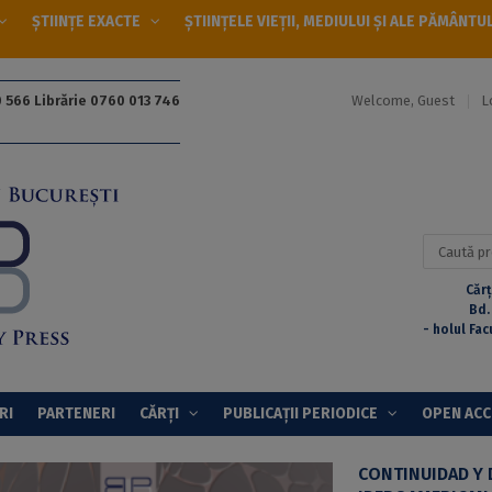
ȘTIINȚE EXACTE
ȘTIINȚELE VIEȚII, MEDIULUI ȘI ALE PĂMÂNTU
Welcome, Guest
L
 566 Librărie 0760 013 746
Caută
după:
Cărț
Bd.
- holul Fac
RI
PARTENERI
CĂRȚI
PUBLICAȚII PERIODICE
OPEN AC
CONTINUIDAD Y 