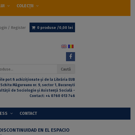
LUI
COLECȚII
ogin / Register
0 produse /
0,00
lei
Caută
ile pot fi achiziționate și de la Librăria EUB
 Schitu Măgureanu nr. 9, sector 1, București
ultății de Sociologie și Asistență Socială -
Contact:
+4 0760 013 746
CESS
CONTACT
DISCONTINUIDAD EN EL ESPACIO