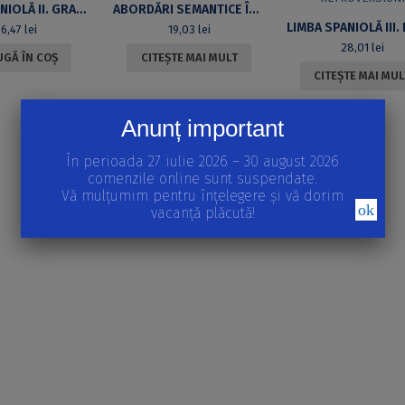
LIMBA SPANIOLĂ II. GRAMATICĂ, LECTURĂ ȘI COMUNICARE
ABORDĂRI SEMANTICE ÎN LUCRĂRI DE LINGVISTICĂ ROMANICĂ
36,47
lei
19,03
lei
28,01
lei
GĂ ÎN COȘ
CITEȘTE MAI MULT
CITEȘTE MAI MUL
Anunț important
În perioada 27 iulie 2026 – 30 august 2026
comenzile online sunt suspendate.
Vă mulțumim pentru înțelegere și vă dorim
ok
vacanță plăcută!