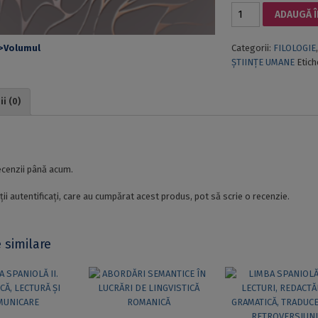
Cantitate
ADAUGĂ Î
CONTINUIDAD
Y
Categorii:
FILOLOGIE
DISCONTINUIDAD
ȘTIINȚE UMANE
Etich
EN
EL
ESPACIO
i (0)
IBEROAMERICANO
i
ecenzii până acum.
ții autentificați, care au cumpărat acest produs, pot să scrie o recenzie.
 similare