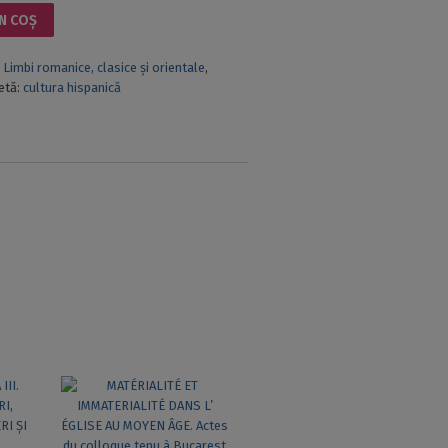
N COȘ
,
Limbi romanice, clasice și orientale
,
etă:
cultura hispanică