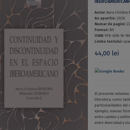
IBEROAMERICA
Autor:
Aura Cristin
An aparitie:
2026
Numar de pagini:
2
Format:
B5
ISBN:
978-606-16-16
Limba textului:
spa
44,00
lei
Google Books
El presente volumen 
literatura, como tamb
particularidades del
ejemplo, nuevas form
entre cambio y unifo
entre diversidad y si