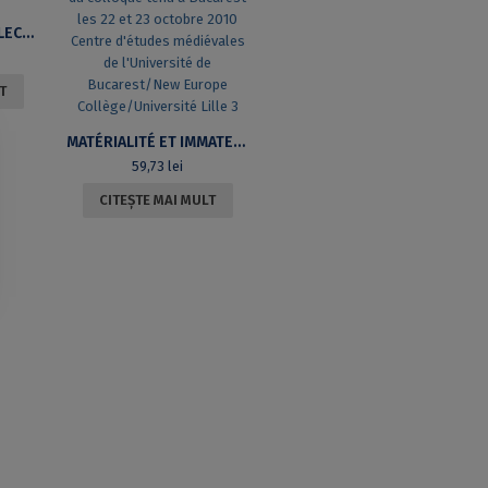
LIMBA SPANIOLĂ III. LECTURI, REDACTĂRI, GRAMATICĂ, TRADUCERI ȘI RETROVERSIUNI
T
MATÉRIALITÉ ET IMMATERIALITÉ DANS L’ ÉGLISE AU MOYEN ÂGE. ACTES DU COLLOQUE TENU À BUCAREST LES 22 ET 23 OCTOBRE 2010 CENTRE D’ÉTUDES MÉDIÉVALES DE L’UNIVERSITÉ DE BUCAREST/NEW EUROPE COLLÈGE/UNIVERSITÉ LILLE 3
59,73
lei
CITEȘTE MAI MULT