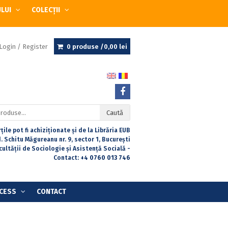
ULUI
COLECȚII
Login / Register
0 produse /
0,00
lei
Caută
țile pot fi achiziționate și de la Librăria EUB
. Schitu Măgureanu nr. 9, sector 1, București
acultății de Sociologie și Asistență Socială -
Contact:
+4 0760 013 746
CESS
CONTACT