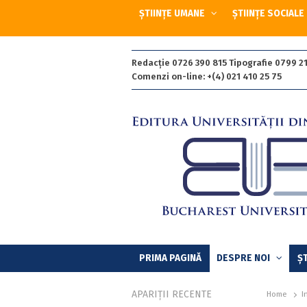
ȘTIINȚE UMANE
ȘTIINȚE SOCIALE
Redacție 0726 390 815 Tipografie 0799 21
Comenzi on-line: +(4) 021 410 25 75
PRIMA PAGINĂ
DESPRE NOI
ȘT
APARIȚII RECENTE
Home
I