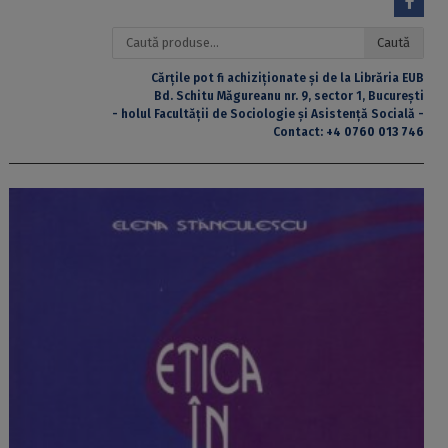
Caută
Caută
după:
Cărțile pot fi achiziționate și de la Librăria EUB
Bd. Schitu Măgureanu nr. 9, sector 1, București
- holul Facultății de Sociologie și Asistență Socială -
Contact:
+4 0760 013 746