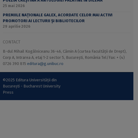
POEZIA CREȘTINĂ A ANTOLOGIEI PALATINE ÎN DILEMA
25 mai 2026
PREMIILE NAȚIONALE GALEX, ACORDATE CELOR MAI ACTIVI
PROMOTORI AI LECTURII ȘI BIBLIOTECILOR
29 aprilie 2026
CONTACT
B-dul Mihail Kogălniceanu 36-46, Cămin A (curtea Facultății de Drept),
Corp A, Intrarea A, etaj 1-2 sector 5, București, România Tel/Fax: + (4)
0726 390 815
editura@g.unibuc.ro
©2025 Editura Universității din
București - Bucharest University
Press