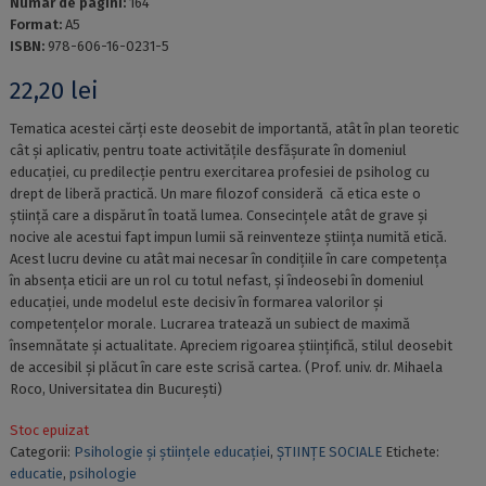
Numar de pagini:
164
Format:
A5
ISBN:
978-606-16-0231-5
22,20
lei
Tematica acestei cărți este deosebit de importantă, atât în plan teoretic
cât și aplicativ, pentru toate activitățile desfășurate în domeniul
educației, cu predilecție pentru exercitarea profesiei de psiholog cu
drept de liberă practică. Un mare filozof consideră că etica este o
știință care a dispărut în toată lumea. Consecințele atât de grave și
nocive ale acestui fapt impun lumii să reinventeze știința numită etică.
Acest lucru devine cu atât mai necesar în condițiile în care competența
în absența eticii are un rol cu totul nefast, și îndeosebi în domeniul
educației, unde modelul este decisiv în formarea valorilor și
competențelor morale. Lucrarea tratează un subiect de maximă
însemnătate și actualitate. Apreciem rigoarea științifică, stilul deosebit
de accesibil și plăcut în care este scrisă cartea. (Prof. univ. dr. Mihaela
Roco, Universitatea din București)
Stoc epuizat
Categorii:
Psihologie și științele educației
,
ȘTIINȚE SOCIALE
Etichete:
educatie
,
psihologie