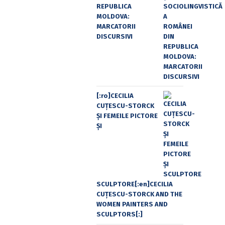
REPUBLICA
MOLDOVA:
MARCATORII
DISCURSIVI
[:ro]CECILIA
CUŢESCU-STORCK
ŞI FEMEILE PICTORE
ŞI
SCULPTORE[:en]CECILIA
CUŢESCU-STORCK AND THE
WOMEN PAINTERS AND
SCULPTORS[:]