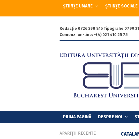
ȘTIINȚE UMANE
ȘTIINȚE SOCIALE
Redacție 0726 390 815 Tipografie 0799 21
Comenzi on-line: +(4) 021 410 25 75
PRIMA PAGINĂ
DESPRE NOI
ȘT
APARIȚII RECENTE
CATALA