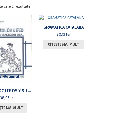
Sortat
te cele 2 rezultate
după
cele
mai
GRAMÀTICA CATALANA
recente
30,13
lei
CITEȘTE MAI MULT
LOS BANDOLEROS Y SU REFLEJO EN LA TRADICIÓN ORAL: LA PROSA POPULAR COMPARACIÓN CATALANO-ESLOVACA)
38,06
lei
ȘTE MAI MULT