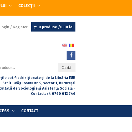
ULUI
COLECȚII
Login / Register
0 produse /
0,00
lei
Caută
țile pot fi achiziționate și de la Librăria EUB
. Schitu Măgureanu nr. 9, sector 1, București
acultății de Sociologie și Asistență Socială -
Contact:
+4 0760 013 746
CESS
CONTACT