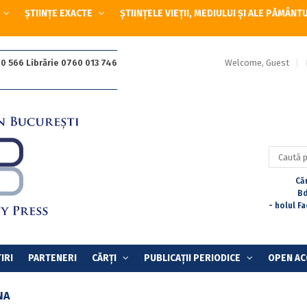
ȘTIINȚE EXACTE
ȘTIINȚELE VIEȚII, MEDIULUI ȘI ALE PĂMÂNT
Welcome, Guest
0 566 Librărie 0760 013 746
Caută
după:
Căr
Bd
- holul F
IRI
PARTENERI
CĂRȚI
PUBLICAȚII PERIODICE
OPEN AC
NA