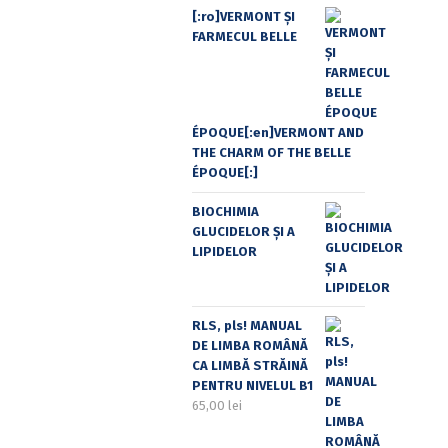
[:ro]VERMONT ȘI
FARMECUL BELLE
ÉPOQUE[:en]VERMONT AND
THE CHARM OF THE BELLE
ÉPOQUE[:]
BIOCHIMIA
GLUCIDELOR ȘI A
LIPIDELOR
RLS, pls! MANUAL
DE LIMBA ROMÂNĂ
CA LIMBĂ STRĂINĂ
PENTRU NIVELUL B1
65,00
lei