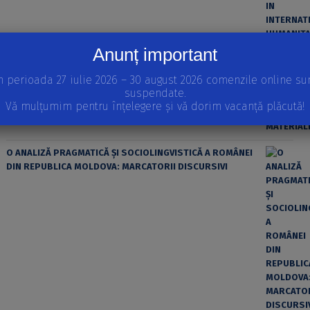
Anunț important
ȘTIINȚA MODERNĂ ȘI MATERIALISMUL
n perioada 27 iulie 2026 – 30 august 2026 comenzile online su
suspendate.
Vă mulțumim pentru înțelegere și vă dorim vacanță plăcută!
O ANALIZĂ PRAGMATICĂ ȘI SOCIOLINGVISTICĂ A ROMÂNEI
DIN REPUBLICA MOLDOVA: MARCATORII DISCURSIVI