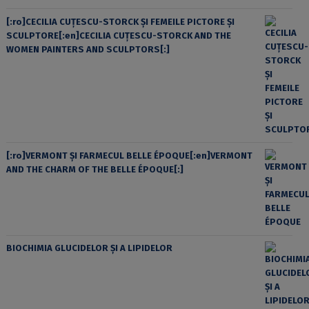
[:ro]CECILIA CUŢESCU-STORCK ŞI FEMEILE PICTORE ŞI
SCULPTORE[:en]CECILIA CUŢESCU-STORCK AND THE
WOMEN PAINTERS AND SCULPTORS[:]
[:ro]VERMONT ȘI FARMECUL BELLE ÉPOQUE[:en]VERMONT
AND THE CHARM OF THE BELLE ÉPOQUE[:]
BIOCHIMIA GLUCIDELOR ȘI A LIPIDELOR