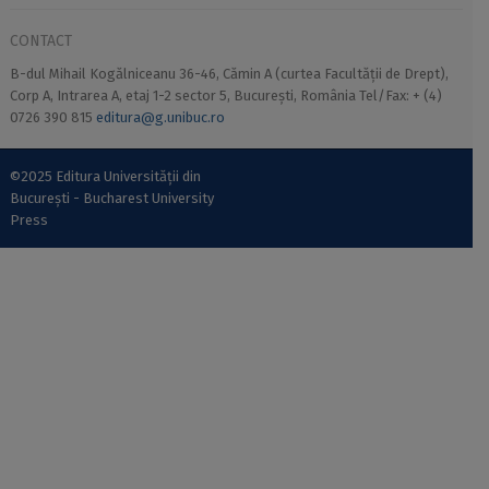
CONTACT
B-dul Mihail Kogălniceanu 36-46, Cămin A (curtea Facultății de Drept),
Corp A, Intrarea A, etaj 1-2 sector 5, București, România Tel/Fax: + (4)
0726 390 815
editura@g.unibuc.ro
©2025 Editura Universității din
București - Bucharest University
Press