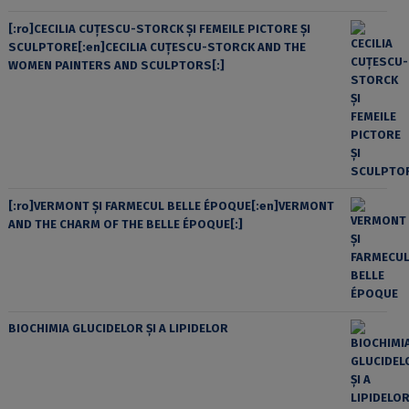
[:ro]CECILIA CUŢESCU-STORCK ŞI FEMEILE PICTORE ŞI
SCULPTORE[:en]CECILIA CUŢESCU-STORCK AND THE
WOMEN PAINTERS AND SCULPTORS[:]
[:ro]VERMONT ȘI FARMECUL BELLE ÉPOQUE[:en]VERMONT
AND THE CHARM OF THE BELLE ÉPOQUE[:]
BIOCHIMIA GLUCIDELOR ȘI A LIPIDELOR