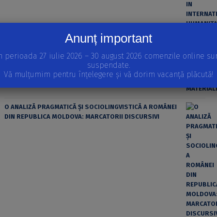
Anunț important
ȘTIINȚA MODERNĂ ȘI MATERIALISMUL
n perioada 27 iulie 2026 – 30 august 2026 comenzile online su
suspendate.
Vă mulțumim pentru înțelegere și vă dorim vacanță plăcută!
O ANALIZĂ PRAGMATICĂ ȘI SOCIOLINGVISTICĂ A ROMÂNEI
DIN REPUBLICA MOLDOVA: MARCATORII DISCURSIVI