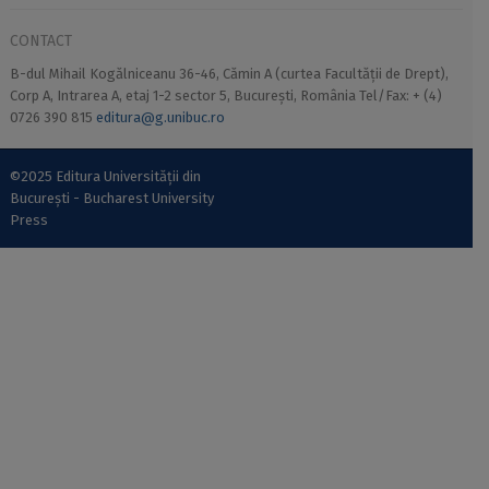
CONTACT
B-dul Mihail Kogălniceanu 36-46, Cămin A (curtea Facultății de Drept),
Corp A, Intrarea A, etaj 1-2 sector 5, București, România Tel/Fax: + (4)
0726 390 815
editura@g.unibuc.ro
©2025 Editura Universității din
București - Bucharest University
Press