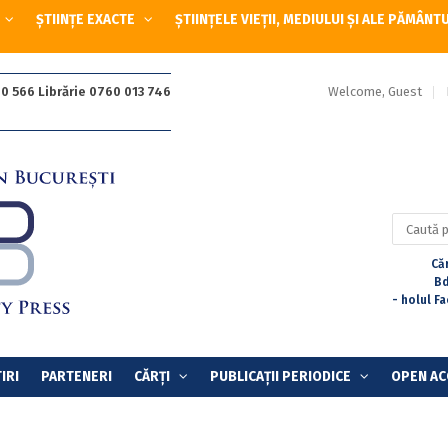
ȘTIINȚE EXACTE
ȘTIINȚELE VIEȚII, MEDIULUI ȘI ALE PĂMÂNT
Welcome, Guest
0 566 Librărie 0760 013 746
Caută
după:
Căr
Bd
- holul F
IRI
PARTENERI
CĂRȚI
PUBLICAȚII PERIODICE
OPEN AC