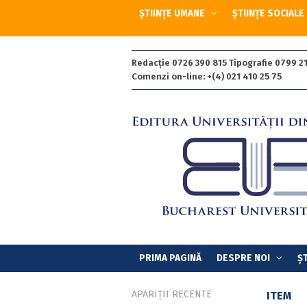
ȘTIINȚE UMANE
ȘTIINȚE SOCIALE
Redacție 0726 390 815 Tipografie 0799 21
Comenzi on-line: +(4) 021 410 25 75
PRIMA PAGINĂ
DESPRE NOI
ȘT
APARIȚII RECENTE
ITEM