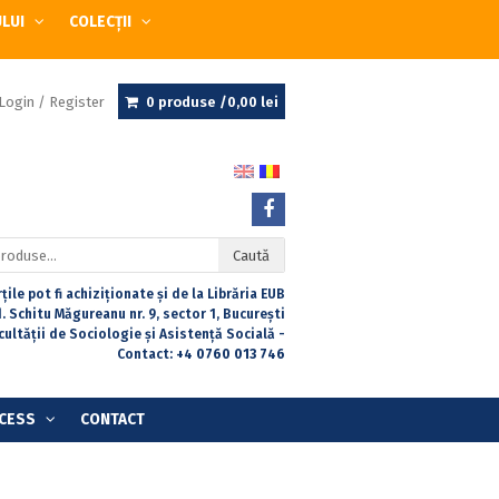
ULUI
COLECȚII
Login / Register
0 produse /
0,00
lei
Caută
țile pot fi achiziționate și de la Librăria EUB
. Schitu Măgureanu nr. 9, sector 1, București
acultății de Sociologie și Asistență Socială -
Contact:
+4 0760 013 746
CESS
CONTACT