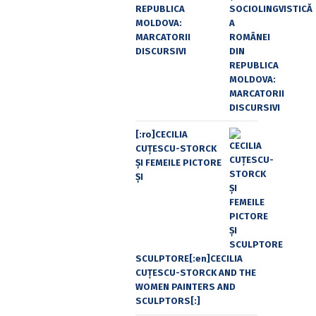
REPUBLICA
MOLDOVA:
MARCATORII
DISCURSIVI
[:ro]CECILIA
CUŢESCU-STORCK
ŞI FEMEILE PICTORE
ŞI
SCULPTORE[:en]CECILIA
CUŢESCU-STORCK AND THE
WOMEN PAINTERS AND
SCULPTORS[:]