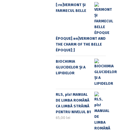
[:ro]VERMONT ȘI
FARMECUL BELLE
ÉPOQUE[:en]VERMONT AND
THE CHARM OF THE BELLE
ÉPOQUE[:]
BIOCHIMIA
GLUCIDELOR ȘI A
LIPIDELOR
RLS, pls! MANUAL
DE LIMBA ROMÂNĂ
CA LIMBĂ STRĂINĂ
PENTRU NIVELUL B1
65,00
lei