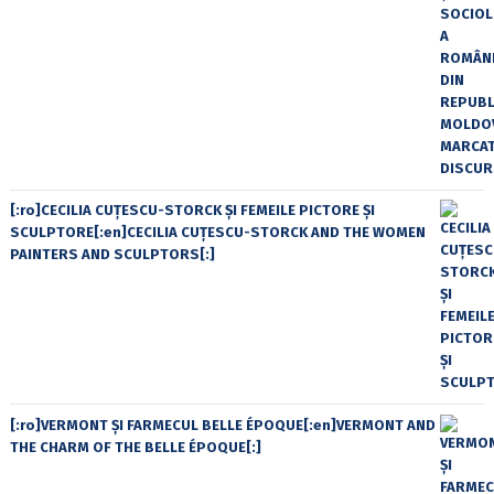
[:ro]CECILIA CUŢESCU-STORCK ŞI FEMEILE PICTORE ŞI
SCULPTORE[:en]CECILIA CUŢESCU-STORCK AND THE WOMEN
PAINTERS AND SCULPTORS[:]
[:ro]VERMONT ȘI FARMECUL BELLE ÉPOQUE[:en]VERMONT AND
THE CHARM OF THE BELLE ÉPOQUE[:]