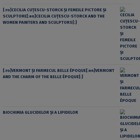
[:ro]CECILIA CUŢESCU-STORCK ŞI FEMEILE PICTORE ŞI
SCULPTORE[:en]CECILIA CUŢESCU-STORCK AND THE
WOMEN PAINTERS AND SCULPTORS[:]
[:ro]VERMONT ȘI FARMECUL BELLE ÉPOQUE[:en]VERMONT
AND THE CHARM OF THE BELLE ÉPOQUE[:]
BIOCHIMIA GLUCIDELOR ȘI A LIPIDELOR