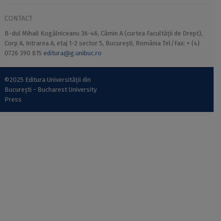
CONTACT
B-dul Mihail Kogălniceanu 36-46, Cămin A (curtea Facultății de Drept),
Corp A, Intrarea A, etaj 1-2 sector 5, București, România Tel/Fax: + (4)
0726 390 815
editura@g.unibuc.ro
©2025 Editura Universității din
București - Bucharest University
Press