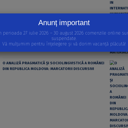
Anunț important
ȘTIINȚA MODERNĂ ȘI MATERIALISMUL
n perioada 27 iulie 2026 – 30 august 2026 comenzile online su
suspendate.
Vă mulțumim pentru înțelegere și vă dorim vacanță plăcută!
O ANALIZĂ PRAGMATICĂ ȘI SOCIOLINGVISTICĂ A ROMÂNEI
DIN REPUBLICA MOLDOVA: MARCATORII DISCURSIVI