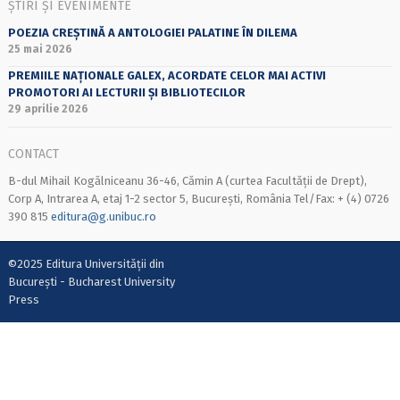
ȘTIRI ȘI EVENIMENTE
POEZIA CREȘTINĂ A ANTOLOGIEI PALATINE ÎN DILEMA
25 mai 2026
PREMIILE NAȚIONALE GALEX, ACORDATE CELOR MAI ACTIVI
PROMOTORI AI LECTURII ȘI BIBLIOTECILOR
29 aprilie 2026
CONTACT
B-dul Mihail Kogălniceanu 36-46, Cămin A (curtea Facultății de Drept),
Corp A, Intrarea A, etaj 1-2 sector 5, București, România Tel/Fax: + (4) 0726
390 815
editura@g.unibuc.ro
©2025 Editura Universității din
București - Bucharest University
Press