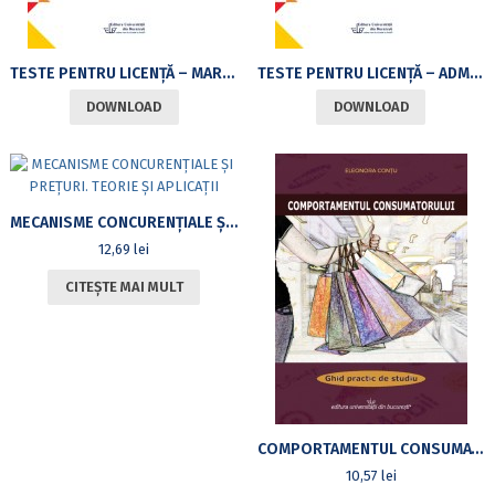
TESTE PENTRU LICENŢĂ – MARKETING
TESTE PENTRU LICENŢĂ – ADMINISTRAREA AFACERILOR
DOWNLOAD
DOWNLOAD
MECANISME CONCURENŢIALE ŞI PREŢURI. TEORIE ŞI APLICAŢII
12,69
lei
CITEȘTE MAI MULT
COMPORTAMENTUL CONSUMATORULUI. GHID PRACTIC DE STUDIU
10,57
lei