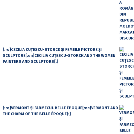
[:ro]CECILIA CUŢESCU-STORCK ŞI FEMEILE PICTORE ŞI
SCULPTORE[:en]CECILIA CUŢESCU-STORCK AND THE WOMEN
PAINTERS AND SCULPTORS[:]
[:ro]VERMONT ȘI FARMECUL BELLE ÉPOQUE[:en]VERMONT AND
THE CHARM OF THE BELLE ÉPOQUE[:]