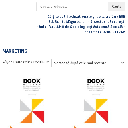
Caută
Caută
după:
Cărțile pot fi achiziționate și de la Librăria EUB
Bd. Schitu Măgureanu nr. 9, sector 1, București
- holul Facultății de Sociologie și Asistență Socială -
Contact:
+4 0760 013 746
MARKETING
Sortat
Afișez toate cele 7 rezultate
după
cele
mai
recente