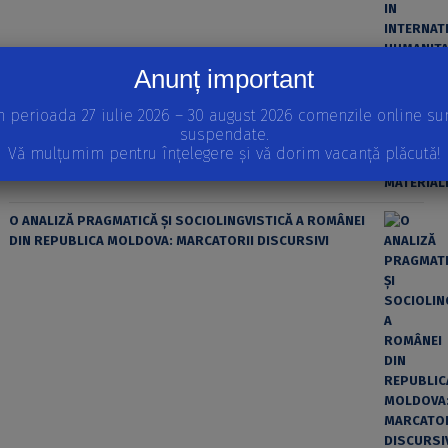
Anunț important
ȘTIINȚA MODERNĂ ȘI MATERIALISMUL
n perioada 27 iulie 2026 – 30 august 2026 comenzile online su
suspendate.
Vă mulțumim pentru înțelegere și vă dorim vacanță plăcută!
O ANALIZĂ PRAGMATICĂ ȘI SOCIOLINGVISTICĂ A ROMÂNEI
DIN REPUBLICA MOLDOVA: MARCATORII DISCURSIVI