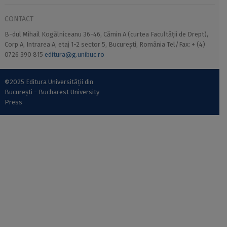
CONTACT
B-dul Mihail Kogălniceanu 36-46, Cămin A (curtea Facultății de Drept),
Corp A, Intrarea A, etaj 1-2 sector 5, București, România Tel/Fax: + (4)
0726 390 815
editura@g.unibuc.ro
©2025 Editura Universității din
București - Bucharest University
Press