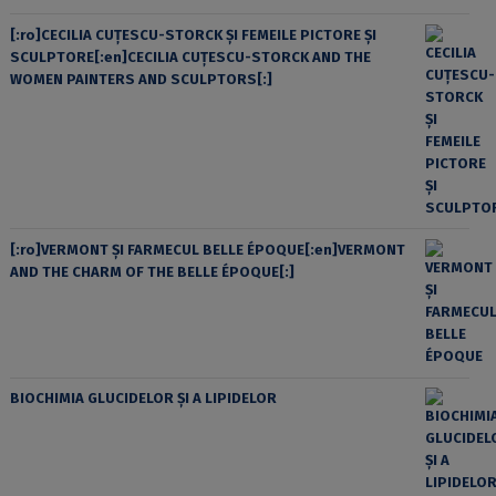
[:ro]CECILIA CUŢESCU-STORCK ŞI FEMEILE PICTORE ŞI
SCULPTORE[:en]CECILIA CUŢESCU-STORCK AND THE
WOMEN PAINTERS AND SCULPTORS[:]
[:ro]VERMONT ȘI FARMECUL BELLE ÉPOQUE[:en]VERMONT
AND THE CHARM OF THE BELLE ÉPOQUE[:]
BIOCHIMIA GLUCIDELOR ȘI A LIPIDELOR