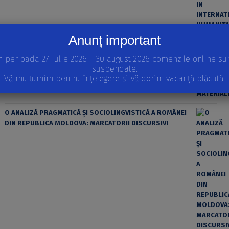
Anunț important
ȘTIINȚA MODERNĂ ȘI MATERIALISMUL
n perioada 27 iulie 2026 – 30 august 2026 comenzile online su
suspendate.
Vă mulțumim pentru înțelegere și vă dorim vacanță plăcută!
O ANALIZĂ PRAGMATICĂ ȘI SOCIOLINGVISTICĂ A ROMÂNEI
DIN REPUBLICA MOLDOVA: MARCATORII DISCURSIVI