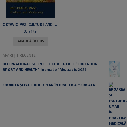
OCTAVIO PAZ: CULTURE AND MODERNITY: THE VOLUME OF THE INTERNATIONAL COLLOQUIUM “THE TRADITION OF RUPTURE”, HELD ON THE OCCASION OF THE 100-YEAR ANNIVERSARY OF THE BIRTH OF OCTAVIO PAZ
35,94
lei
ADAUGĂ ÎN COȘ
APARIȚII RECENTE
INTERNATIONAL SCIENTIFIC CONFERENCE “EDUCATION,
SPORT AND HEALTH” Journal of Abstracts 2026
EROAREA ȘI FACTORUL UMAN ÎN PRACTICA MEDICALĂ