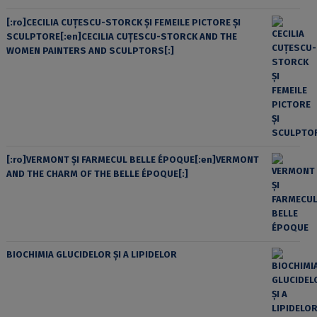
[:ro]CECILIA CUŢESCU-STORCK ŞI FEMEILE PICTORE ŞI
SCULPTORE[:en]CECILIA CUŢESCU-STORCK AND THE
WOMEN PAINTERS AND SCULPTORS[:]
[:ro]VERMONT ȘI FARMECUL BELLE ÉPOQUE[:en]VERMONT
AND THE CHARM OF THE BELLE ÉPOQUE[:]
BIOCHIMIA GLUCIDELOR ȘI A LIPIDELOR