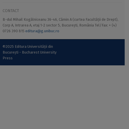
CONTACT
B-dul Mihail Kogălniceanu 36-46, Cămin A (curtea Facultății de Drept),
Corp A, Intrarea A, etaj 1-2 sector 5, București, România Tel/Fax: + (4)
0726 390 815
editura@g.unibuc.ro
©2025 Editura Universității din
București - Bucharest University
Press